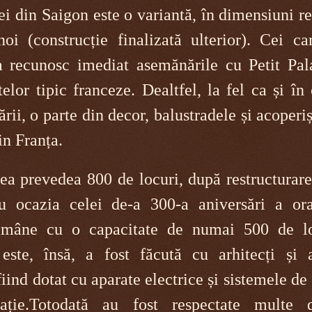
i din Saigon este o variantă, în dimensiuni r
i (construcție finalizată ulterior). Cei ca
ța recunosc imediat asemănările cu Petit Pala
lor tipic franceze. Dealtfel, la fel ca și în
rii, o parte din decor, balustradele și acoperi
in Franța.
rea prevedea 800 de locuri, după restructurar
cu ocazia celei de-a 300-a aniversări a ora
rămâne cu o capacitate de numai 500 de lo
ste, însă, a fost făcută cu arhitecți și ar
fiind dotat cu aparate electrice și sistemele de
ație.Totodată au fost respectate multe d