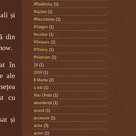
#Radetzky
(1)
#război
(1)
ali și
#Rezistența
(1)
#Saigon
(1)
#scriitor
(1)
că din
#Strauss
(1)
how
.
#Thierry
(1)
#Vietnam
(1)
at în
18
(1)
2019
(1)
e ale
8 Martie
(2)
sețea
a trăi
(1)
Abu Dhabi
(1)
st cu
abundență
(1)
acasă
(1)
at și
accesorii
(1)
actor
(3)
actori
(1)