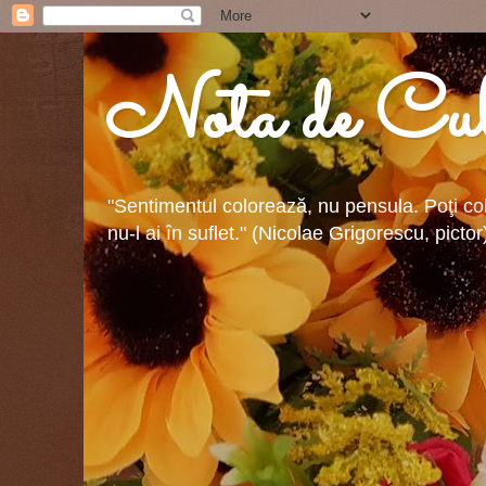
Nota de Cul
"Sentimentul colorează, nu pensula. Poţi colo
nu-l ai în suflet." (Nicolae Grigorescu, pictor