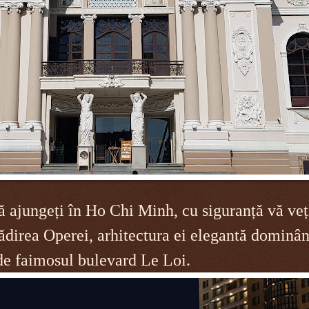
ă ajungeți în Ho Chi Minh, cu siguranță vă veț
lădirea Operei, arhitectura ei elegantă dominâ
 de faimosul bulevard Le Loi.