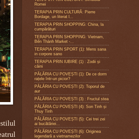
Romei
TERAPIA PRIN CULTURÃ: Pierre
Bordage, un literat l...
TERAPIA PRIN SHOPPING: China, la
cumpărături
TERAPIA PRIN SHOPPING: Vietnam,
Bến Thành Market -...
TERAPIA PRIN SPORT (1): Mens sana
in corpore sano
TERAPIA PRIN IUBIRE (1) : Zodii și
câini
PĂLĂRIA CU POVEȘTI (1): De ce dorm
rațele într-un picior?
PĂLĂRIA CU POVEȘTI (2): Toporul de
aur
PĂLĂRIA CU POVEȘTI (3) : Fructul stea
PĂLĂRIA CU POVEȘTI (4): Son Tinh și
Thuy Tinh
PÃLÃRIA CU POVEȘTI (5): Cei trei zei
stilul
ai bucãtãriei...
PÃLÃRIA CU POVEȘTI (6): Originea
atrul
legendarã a vietnamezilor