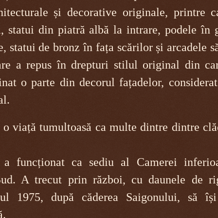
rhitecturale și decorative originale, printre 
, statui din piatră albă la intrare, podele în 
, statui de bronz în fața scărilor și arcadele să
re a repus în drepturi stilul original din ca
nat o parte din decorul fațadelor, considera
l.
 o viață tumultoasă ca multe dintre dintre clă
 a funcționat ca sediu al Camerei inferio
ud. A trecut prin război, cu daunele de ri
ul 1975, după căderea Saigonului, să își
ă.