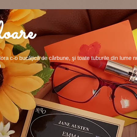
oare
ra c-o bucăţică de cărbune, şi toate tuburile din lume nu-
)