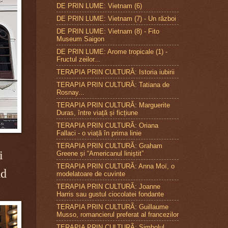
DE PRIN LUME: Vietnam (6)
DE PRIN LUME: Vietnam (7) - Un război
DE PRIN LUME: Vietnam (8) - Fito
Museum Saigon
DE PRIN LUME: Arome tropicale (1) -
Fructul zeilor...
TERAPIA PRIN CULTURĂ: Istoria iubirii
TERAPIA PRIN CULTURĂ: Tatiana de
Rosnay...
TERAPIA PRIN CULTURĂ: Marguerite
Duras, între viață și ficțiune
TERAPIA PRIN CULTURĂ: Oriana
Fallaci - o viață în prima linie
TERAPIA PRIN CULTURĂ: Graham
i
Greene și “Americanul liniștit”
TERAPIA PRIN CULTURĂ: Anna Moï, o
nd
modelatoare de cuvinte
TERAPIA PRIN CULTURĂ: Joanne
Harris sau gustul ciocolatei fondante
TERAPIA PRIN CULTURÃ: Guillaume
Musso, romancierul preferat al francezilor
TERAPIA PRIN CULTURÃ: Simbolul