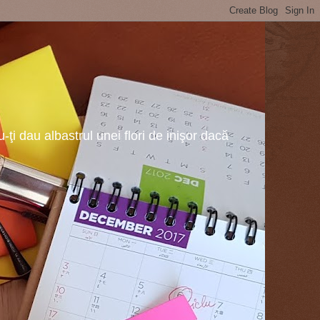
ţi dau albastrul unei flori de inişor dacă