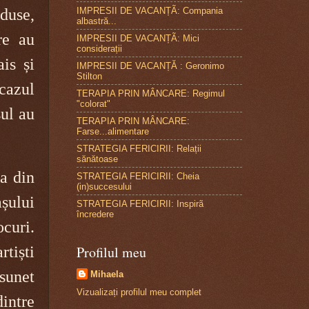
IMPRESII DE VACANȚÃ: Compania
eduse,
albastră...
re au
IMPRESII DE VACANȚÃ: Mici
considerații
is și
IMPRESII DE VACANȚĂ : Geronimo
Stilton
 cazul
TERAPIA PRIN MÂNCARE: Regimul
"colorat"
șul au
TERAPIA PRIN MÂNCARE:
Farse...alimentare
STRATEGIA FERICIRII: Relații
sănătoase
ea din
STRATEGIA FERICIRII: Cheia
(in)succesului
șului
STRATEGIA FERICIRII: Inspirã
încredere
curi.
tiști
Profilul meu
 sunet
Mihaela
Vizualizați profilul meu complet
intre