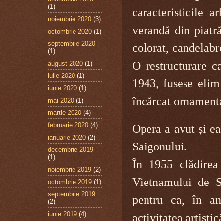
(1)
caracteristicile a
noiembrie 2020
(3)
verandă din piatră
octombrie 2020
(1)
septembrie 2020
colorat, candelabre
(1)
O restructurare ca
august 2020
(1)
iulie 2020
(1)
1943, fusese elimi
iunie 2020
(1)
încărcat ornamenta
mai 2020
(1)
martie 2020
(4)
februarie 2020
(4)
Opera a avut și ea
ianuarie 2020
(2)
Saigonului.
decembrie 2019
(1)
În 1955 clădirea
noiembrie 2019
(2)
Vietnamului de S
octombrie 2019
(1)
septembrie 2019
pentru ca, în an
(2)
iunie 2019
(4)
activitatea artistic