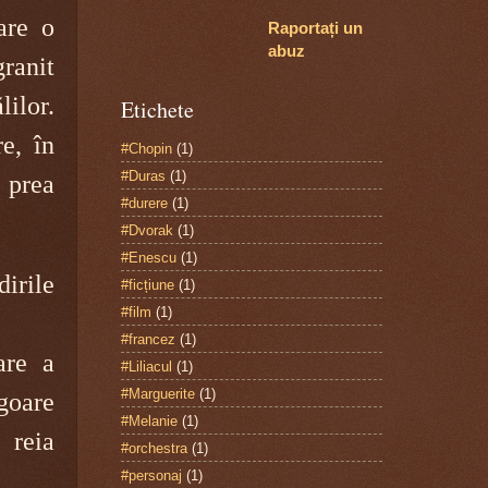
care o
Raportați un
abuz
granit
lilor.
Etichete
re, în
#Chopin
(1)
#Duras
(1)
t prea
#durere
(1)
#Dvorak
(1)
#Enescu
(1)
dirile
#ficțiune
(1)
#film
(1)
#francez
(1)
are a
#Liliacul
(1)
#Marguerite
(1)
goare
#Melanie
(1)
 reia
#orchestra
(1)
#personaj
(1)