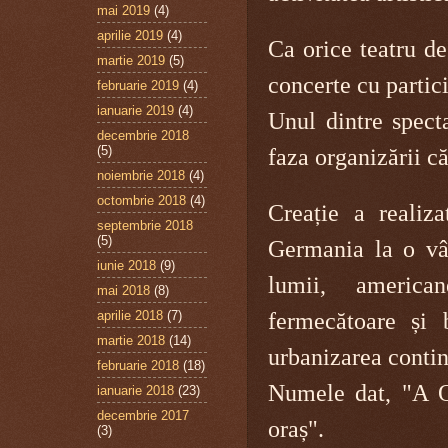
mai 2019
(4)
aprilie 2019
(4)
Ca orice teatru de
martie 2019
(5)
concerte cu partic
februarie 2019
(4)
ianuarie 2019
(4)
Unul dintre specta
decembrie 2018
(5)
faza organizării că
noiembrie 2018
(4)
octombrie 2018
(4)
Creație a realiz
septembrie 2018
(5)
Germania la o vâ
iunie 2018
(9)
lumii, american
mai 2018
(8)
aprilie 2018
(7)
fermecătoare și 
martie 2018
(14)
urbanizarea continu
februarie 2018
(18)
Numele dat, "A O
ianuarie 2018
(23)
decembrie 2017
oraș".
(3)