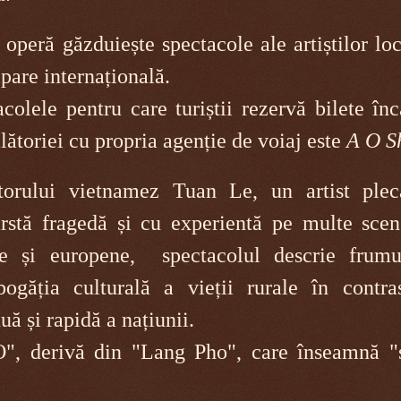
 operă găzduiește spectacole ale artiștilor loc
ipare internațională.
colele pentru care turiștii rezervă bilete în
lătoriei cu propria agenție de voiaj este
A O S
atorului vietnamez Tuan Le, un artist plec
rstă fragedă și cu experientă pe multe scen
e și europene, spectacolul descrie frumu
bogăția culturală a vieții rurale în contra
ă și rapidă a națiunii.
", derivă din "Lang Pho", care înseamnă "s