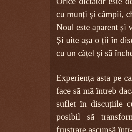
Orice dictator este de
cu munți și câmpii, ch
Noul este aparent și v
Și uite așa o ții în di
cu un cãțel și sã înche
Experiența asta pe c
face sã mã întreb dac
suflet în discuțiile
posibil sã transfo
frustrare ascunsã înt