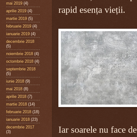
mai 2019
(4)
rapid esența vieții.
aprilie 2019
(4)
martie 2019
(5)
februarie 2019
(4)
ianuarie 2019
(4)
decembrie 2018
(5)
noiembrie 2018
(4)
octombrie 2018
(4)
septembrie 2018
(5)
iunie 2018
(9)
mai 2018
(8)
aprilie 2018
(7)
martie 2018
(14)
februarie 2018
(18)
ianuarie 2018
(23)
decembrie 2017
Iar soarele nu face de
(3)