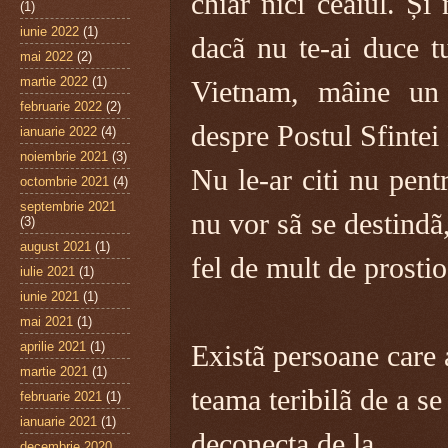
chiar nici ceaiul. Și
(1)
iunie 2022
(1)
dacã nu te-ai duce tu
mai 2022
(2)
martie 2022
(1)
Vietnam, mâine un 
februarie 2022
(2)
despre Postul Sfintei
ianuarie 2022
(4)
noiembrie 2021
(3)
Nu le-ar citi nu pent
octombrie 2021
(4)
septembrie 2021
nu vor sã se destindã,
(3)
august 2021
(1)
fel de mult de prostio
iulie 2021
(1)
iunie 2021
(1)
mai 2021
(1)
aprilie 2021
(1)
Existã persoane care 
martie 2021
(1)
teama teribilã de a se
februarie 2021
(1)
ianuarie 2021
(1)
deconecta de la
decembrie 2020