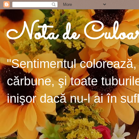
Nota de Culoa
"Sentimentul colorează, 
cărbune, şi toate tuburil
inişor dacă nu-l ai în suf