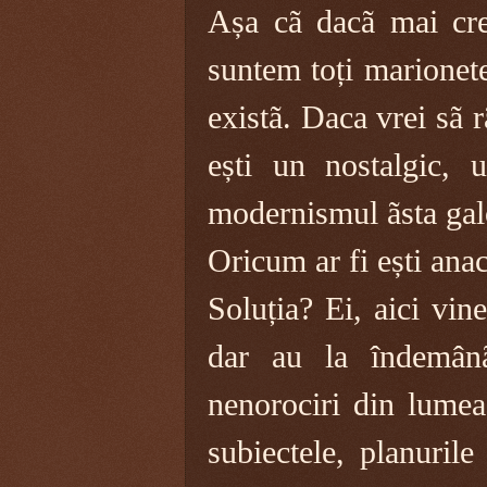
Așa cã dacã mai crez
suntem toți marionet
existã. Daca vrei sã 
ești un nostalgic, 
modernismul ãsta gal
Oricum ar fi ești anac
Soluția? Ei, a
ici vin
dar au la îndemân
nenorociri din lumea
subiectele, planurile