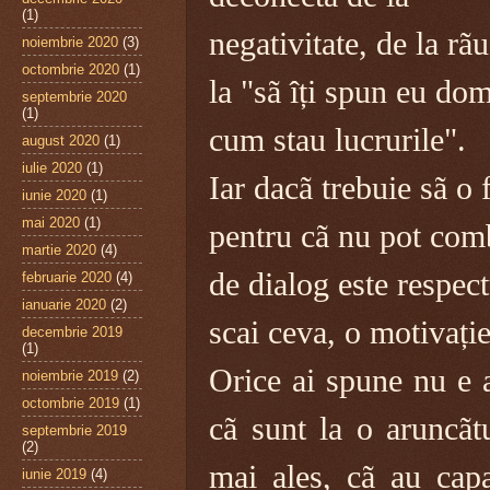
(1)
negativitate, de la rãu
noiembrie 2020
(3)
octombrie 2020
(1)
la "sã îți spun eu dom
septembrie 2020
(1)
cum stau lucrurile".
august 2020
(1)
iulie 2020
(1)
Iar dacã trebuie sã o 
iunie 2020
(1)
mai 2020
(1)
pentru cã nu pot comb
martie 2020
(4)
de dialog este respect
februarie 2020
(4)
ianuarie 2020
(2)
scai ceva, o motivație
decembrie 2019
(1)
Orice ai spune nu e a
noiembrie 2019
(2)
octombrie 2019
(1)
cã sunt la o aruncãt
septembrie 2019
(2)
mai ales, cã au capa
iunie 2019
(4)