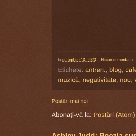
la
octombrie 10, 2020
Niciun comentariu:
Etichete:
antren.
,
blog
,
caf
muzică
,
negativitate
,
nou
,
Postări mai noi
Abonați-vă la:
Postări (Atom)
Ashley Judd: Poezia supr