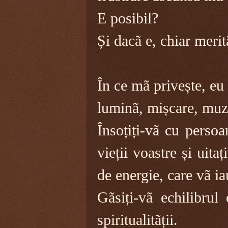
E posibil?
Și dacã e, chiar meri
În ce mã privește, eu
luminã, mișcare, muzi
Însoțiți-vã cu perso
vieții voastre și uita
de energie, care vã ia
Gãsiți-vã echilibrul 
spiritualitãții.