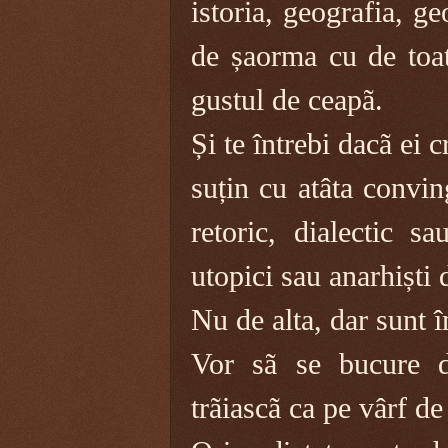
istoria, geografia, g
de șaorma cu de toat
gustul de ceapã.
Și te întrebi dacã ei c
suțin cu atâta convin
retoric, dialectic sa
utopici sau anarhiști 
Nu de alta, dar sunt î
Vor sã se bucure d
trãiascã ca pe vârf de