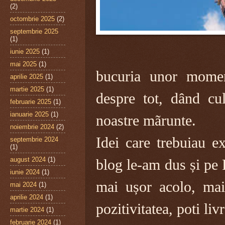
(2)
octombrie 2025
(2)
septembrie 2025
(1)
iunie 2025
(1)
mai 2025
(1)
bucuria unor momen
aprilie 2025
(1)
martie 2025
(1)
despre tot, dând cul
februarie 2025
(1)
ianuarie 2025
(1)
noastre mãrunte.
noiembrie 2024
(2)
Idei care trebuiau e
septembrie 2024
(1)
august 2024
(1)
blog le-am dus și pe 
iunie 2024
(1)
mai ușor acolo, mai
mai 2024
(1)
aprilie 2024
(1)
pozitivitatea, poti liv
martie 2024
(1)
februarie 2024
(1)