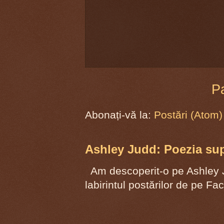
P
Abonați-vă la:
Postări (Atom)
Ashley Judd: Poezia supr
Am descoperit-o pe Ashley J
labirintul postărilor de pe F