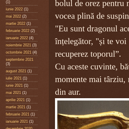
bolul de orez pentru 
(1)
iunie 2022
(1)
vocea plină de suspin
mai 2022
(2)
martie 2022
(1)
"Eu sunt dragonul ace
februarie 2022
(2)
ianuarie 2022
(4)
înțelegător, "și te voi
noiembrie 2021
(3)
recuperez toporul”.
octombrie 2021
(4)
septembrie 2021
(3)
Cu aceste cuvinte, bă
august 2021
(1)
momente mai târziu, 
iulie 2021
(1)
iunie 2021
(1)
din aur.
mai 2021
(1)
aprilie 2021
(1)
martie 2021
(1)
februarie 2021
(1)
ianuarie 2021
(1)
decembrie 2020