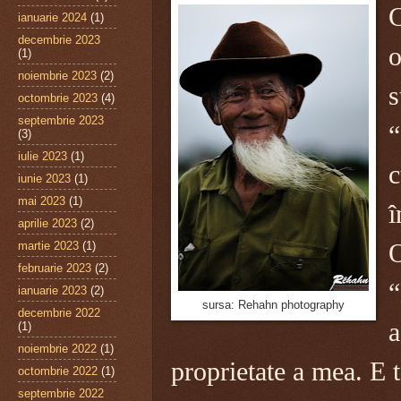
C
ianuarie 2024
(1)
decembrie 2023
o
(1)
noiembrie 2023
(2)
s
octombrie 2023
(4)
septembrie 2023
“
(3)
iulie 2023
(1)
c
iunie 2023
(1)
mai 2023
(1)
î
aprilie 2023
(2)
martie 2023
(1)
O
februarie 2023
(2)
“
ianuarie 2023
(2)
sursa: Rehahn photography
decembrie 2022
a
(1)
noiembrie 2022
(1)
proprietate a mea. E 
octombrie 2022
(1)
septembrie 2022