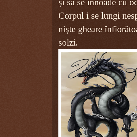
și să se înnoade cu o
Corpul i se lungi nes
niște gheare înfiorăt
solzi.