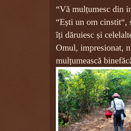
“Vă mulțumesc din in
“Ești un om cinstit“,
îți dăruiesc și celelal
Omul, impresionat, nu
mulțumească binefăcă