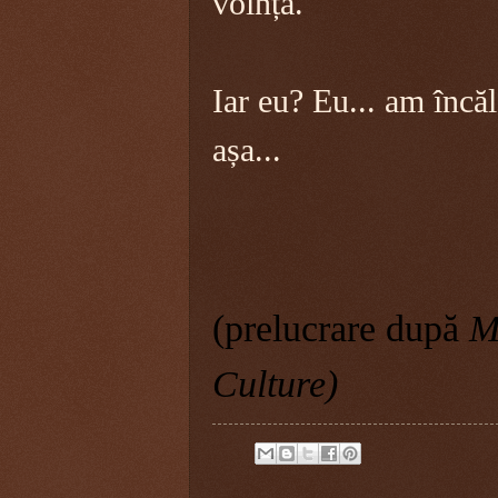
voință.
Iar eu?
Eu... am încă
așa...
(
prelucrare după
M
Culture)