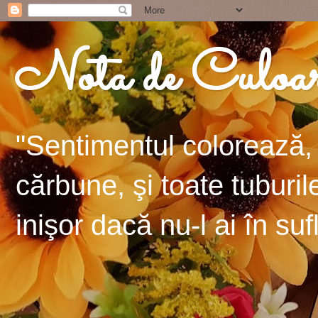
Nota de Culoa
"Sentimentul colorează, 
cărbune, şi toate tuburil
inişor dacă nu-l ai în suf