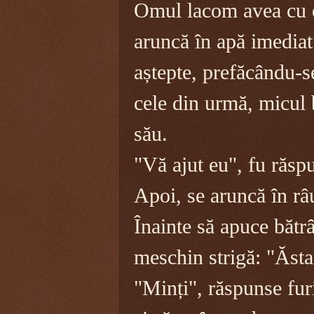
Omul lacom avea cu el
aruncă în apă imedia
aștepte, prefăcându-se
cele din urmă, micul b
său.
"Vă ajut eu", fu răspu
Apoi, se aruncă în râ
Înainte să apuce bătr
meschin strigă: "Ăsta
"Minți", răspunse fur