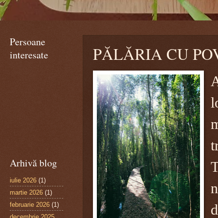
Persoane
PĂLĂRIA CU POVEȘ
interesate
A
l
m
t
Arhivă blog
T
iulie 2026
(1)
n
martie 2026
(1)
februarie 2026
(1)
d
decembrie 2025