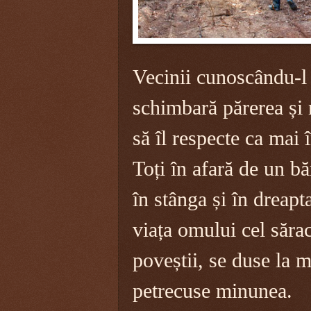
Vecinii cunoscându-l 
schimbară părerea și 
să îl respecte ca mai 
Toți în afară de un bă
în stânga și în dreap
viața omului cel săra
poveștii, se duse la m
petrecuse minunea.