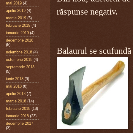
mai 2019
(4)
răspunse negativ.
aprilie 2019
(4)
martie 2019
(5)
februarie 2019
(4)
ianuarie 2019
(4)
decembrie 2018
(5)
Balaurul se scufundă 
noiembrie 2018
(4)
octombrie 2018
(4)
septembrie 2018
(5)
iunie 2018
(9)
mai 2018
(8)
aprilie 2018
(7)
martie 2018
(14)
februarie 2018
(18)
ianuarie 2018
(23)
decembrie 2017
(3)