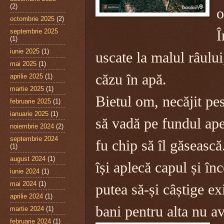
(2)
o
octombrie 2025
(2)
septembrie 2025
Î
(1)
iunie 2025
(1)
uscate la malul râului
mai 2025
(1)
căzu în apă.
aprilie 2025
(1)
martie 2025
(1)
Bietul om, necăjit pes
februarie 2025
(1)
ianuarie 2025
(1)
să vadă pe fundul ape
noiembrie 2024
(2)
septembrie 2024
fu chip să îl găsească
(1)
august 2024
(1)
își aplecă capul și î
iunie 2024
(1)
mai 2024
(1)
putea să-și câștige exi
aprilie 2024
(1)
bani pentru alta nu a
martie 2024
(1)
februarie 2024
(1)