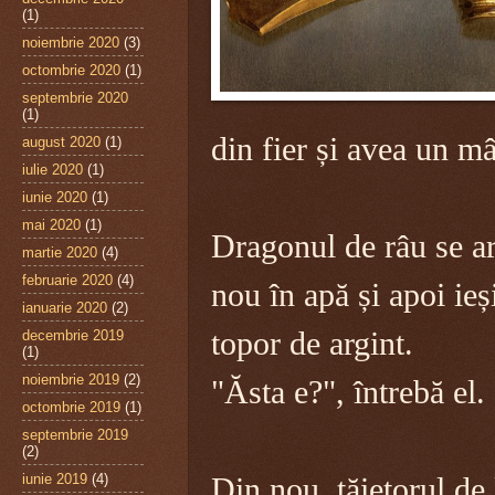
(1)
noiembrie 2020
(3)
octombrie 2020
(1)
septembrie 2020
(1)
din fier și avea un m
august 2020
(1)
iulie 2020
(1)
iunie 2020
(1)
mai 2020
(1)
Dragonul de râu se a
martie 2020
(4)
februarie 2020
(4)
nou în apă și apoi ieș
ianuarie 2020
(2)
topor de argint.
decembrie 2019
(1)
noiembrie 2019
(2)
"Ăsta e?", întrebă el.
octombrie 2019
(1)
septembrie 2019
(2)
iunie 2019
(4)
Din nou, tăietorul de