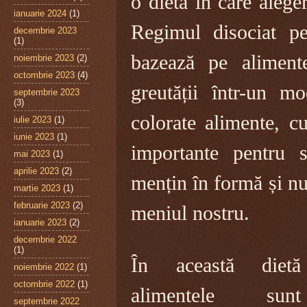
o dietă în care aleg
ianuarie 2024
(1)
Regimul disociat pe
decembrie 2023
(1)
bazează pe aliment
noiembrie 2023
(2)
octombrie 2023
(4)
greutății într-un m
septembrie 2023
(3)
colorate alimente, c
iulie 2023
(1)
iunie 2023
(1)
importante pentru s
mai 2023
(1)
aprilie 2023
(2)
mențin în formă și nu
martie 2023
(1)
februarie 2023
(2)
meniul nostru.
ianuarie 2023
(2)
decembrie 2022
(1)
În această dietă
noiembrie 2022
(1)
octombrie 2022
(1)
alimentele sunt
septembrie 2022