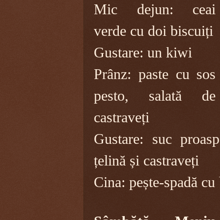
Mic dejun: ceai
verde cu doi biscuiți
Gustare: un kiwi
Prânz: paste cu sos
pesto, salată de
castraveți
Gustare: suc proaspă
țelină și castraveți
Cina: pește-spadă cu 