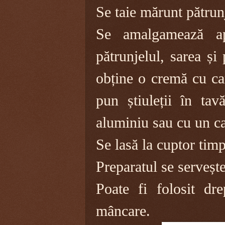
Se taie mărunt pătrun
Se amalgamează ap
pătrunjelul, sarea ș
obține o cremă cu ca
pun știuleții în ta
aluminiu sau cu un c
Se lasă la cuptor tim
Preparatul se servește
Poate fi folosit dre
mâncare.