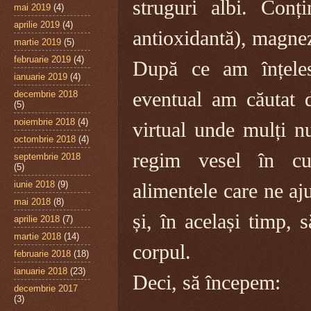
struguri albi. Conți
mai 2019
(4)
aprilie 2019
(4)
antioxidantă), magnez
martie 2019
(5)
februarie 2019
(4)
După ce am înțeles
ianuarie 2019
(4)
eventual am căutat de
decembrie 2018
(5)
noiembrie 2018
(4)
virtual unde mulți nu
octombrie 2018
(4)
regim vesel în cu
septembrie 2018
(5)
iunie 2018
(9)
alimentele care ne aj
mai 2018
(8)
și, în același timp,
aprilie 2018
(7)
martie 2018
(14)
corpul.
februarie 2018
(18)
ianuarie 2018
(23)
Deci, să începem:
decembrie 2017
(3)