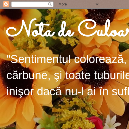
Nota de Culoa
"Sentimentul colorează, 
cărbune, şi toate tuburil
inişor dacă nu-l ai în suf