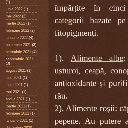
(1)
împărțite în cinci
iunie 2022
(1)
mai 2022
(2)
categorii bazate pe
martie 2022
(1)
februarie 2022
(2)
fitopigmenți.
ianuarie 2022
(4)
noiembrie 2021
(3)
octombrie 2021
(4)
1).
Alimente albe
:
septembrie 2021
(3)
usturoi, ceapă, cono
august 2021
(1)
iulie 2021
(1)
antioxidante și purif
iunie 2021
(1)
mai 2021
(1)
rău.
aprilie 2021
(1)
2).
Alimente roșii
: că
martie 2021
(1)
februarie 2021
(1)
pepene. Au putere an
ianuarie 2021
(1)
decembrie 2020