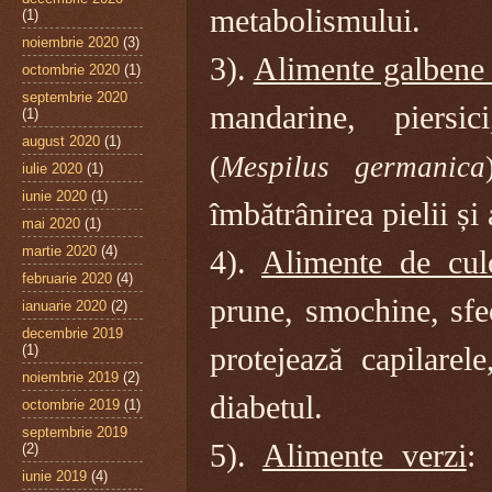
metabolismului.
(1)
noiembrie 2020
(3)
3).
Alimente galbene ș
octombrie 2020
(1)
septembrie 2020
mandarine, piersi
(1)
august 2020
(1)
(
Mespilus germanica
iulie 2020
(1)
iunie 2020
(1)
îmbătrânirea pielii și 
mai 2020
(1)
martie 2020
(4)
4).
Alimente de culo
februarie 2020
(4)
prune, smochine, sfec
ianuarie 2020
(2)
decembrie 2019
(1)
protejează capilarel
noiembrie 2019
(2)
diabetul.
octombrie 2019
(1)
septembrie 2019
5).
Alimente verzi
:
(2)
iunie 2019
(4)