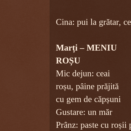
Cina: pui la grătar, c
Marți – MENIU
ROȘU
Mic dejun: ceai
roșu, pâine prăjită
cu gem de căpșuni
Gustare: un măr
Prânz: paste cu roșii 