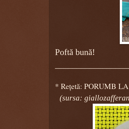
Poftă bună!
_________________
*
Rețetă: PORUMB 
(sursa: giallozafferan