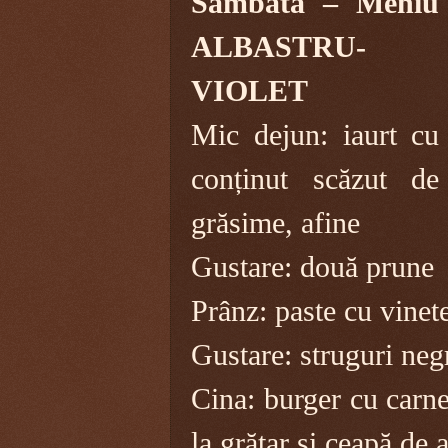
Sâmbătă – Meniu
ALBASTRU-
VIOLET
Mic dejun: iaurt cu
conținut scăzut de
grăsime, afine
Gustare: două prune
Prânz: paste cu vinete
Gustare: struguri neg
Cina: burger cu carn
la grătar și ceapă de