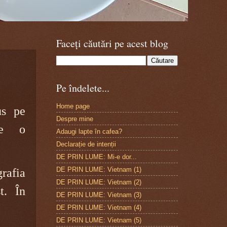
Faceți căutări pe acest blog
Pe îndelete...
Home page
us pe
Despre mine
De o
Adaugi lapte în cafea?
Declarație de intenții
DE PRIN LUME: Mi-e dor...
DE PRIN LUME: Vietnam (1)
rafia
DE PRIN LUME: Vietnam (2)
t. În
DE PRIN LUME: Vietnam (3)
DE PRIN LUME: Vietnam (4)
DE PRIN LUME: Vietnam (5)