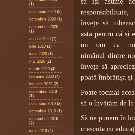
să își asume ac
(1)
responsabilitat
noiembrie 2020
(3)
octombrie 2020
(1)
învețe să iubeasc
septembrie 2020
(1)
asta pentru că și 
august 2020
(1)
un om ca no
iulie 2020
(1)
iunie 2020
(1)
nimănui dintre noi
mai 2020
(1)
învețe să apreciez
martie 2020
(4)
poată îmbrățișa și 
februarie 2020
(4)
ianuarie 2020
(2)
Poate tocmai aceas
decembrie 2019
(1)
să o învățăm de la
noiembrie 2019
(2)
octombrie 2019
(1)
Să ne punem în loc
septembrie 2019
(2)
crescute cu educaț
iunie 2019
(4)