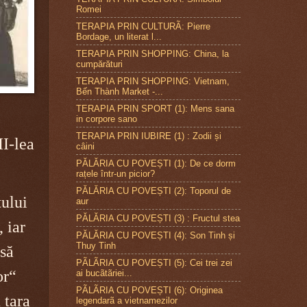
Romei
TERAPIA PRIN CULTURÃ: Pierre
Bordage, un literat l...
TERAPIA PRIN SHOPPING: China, la
cumpărături
TERAPIA PRIN SHOPPING: Vietnam,
Bến Thành Market -...
TERAPIA PRIN SPORT (1): Mens sana
in corpore sano
TERAPIA PRIN IUBIRE (1) : Zodii și
II-lea
câini
PĂLĂRIA CU POVEȘTI (1): De ce dorm
rațele într-un picior?
PĂLĂRIA CU POVEȘTI (2): Toporul de
țului
aur
PĂLĂRIA CU POVEȘTI (3) : Fructul stea
 iar
PĂLĂRIA CU POVEȘTI (4): Son Tinh și
Thuy Tinh
să
PÃLÃRIA CU POVEȘTI (5): Cei trei zei
or“
ai bucãtãriei...
PÃLÃRIA CU POVEȘTI (6): Originea
 țara
legendarã a vietnamezilor