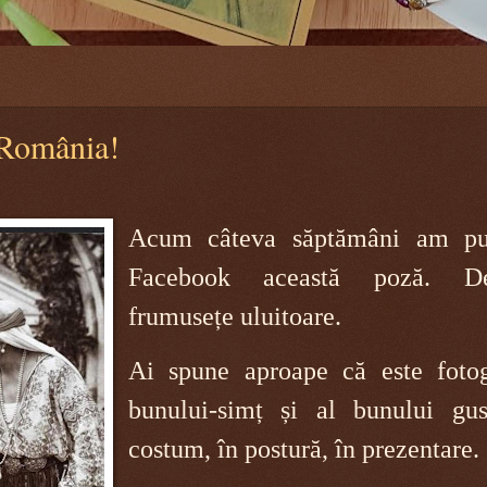
 România!
Acum câteva săptămâni am p
Facebook această poză. 
frumusețe uluitoare.
Ai spune aproape că este fotog
bunului-simț și al bunului gus
costum, în postură, în prezentare.