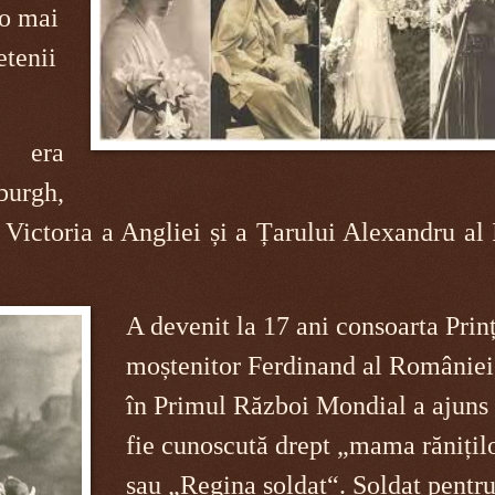
-o mai
etenii
 era
burgh,
Victoria a Angliei și a Țarului Alexandru al 
A devenit la 17 ani consoarta Prin
moștenitor Ferdinand al României,
în Primul Război Mondial a ajuns 
fie cunoscută drept „mama rănițil
sau „Regina soldat“.
Soldat pentru