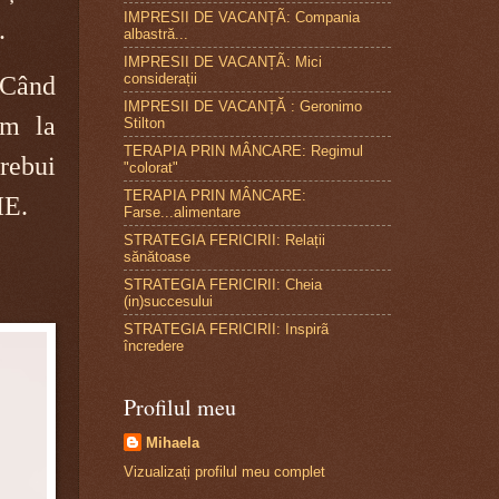
IMPRESII DE VACANȚÃ: Compania
.
albastră...
IMPRESII DE VACANȚÃ: Mici
considerații
. Când
IMPRESII DE VACANȚĂ : Geronimo
im la
Stilton
TERAPIA PRIN MÂNCARE: Regimul
trebui
"colorat"
TERAPIA PRIN MÂNCARE:
IE.
Farse...alimentare
STRATEGIA FERICIRII: Relații
sănătoase
STRATEGIA FERICIRII: Cheia
(in)succesului
STRATEGIA FERICIRII: Inspirã
încredere
Profilul meu
Mihaela
Vizualizați profilul meu complet