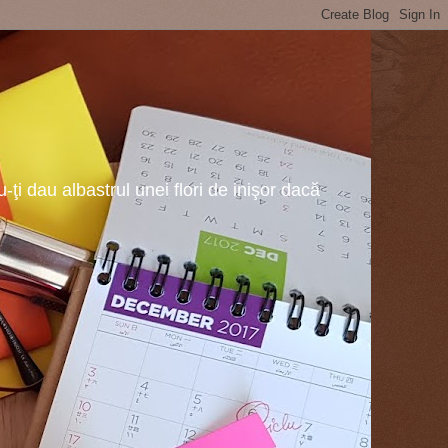
ţi dau albastrul unei flori de inişor dacă