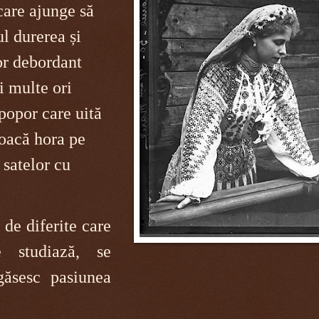
care ajunge să
ul durerea și
or debordant
i multe ori
popor care uită
oacă hora pe
 satelor cu
de diferite care
e studiază, se
găsesc pasiunea