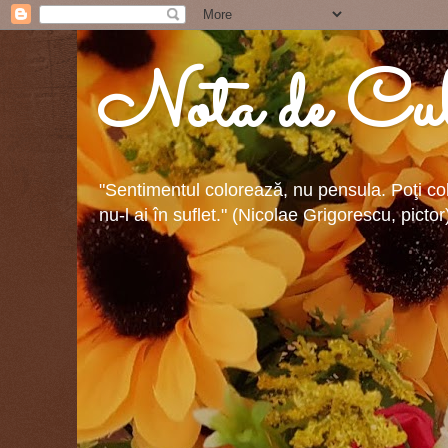
Nota de Cul
"Sentimentul colorează, nu pensula. Poţi colo
nu-l ai în suflet." (Nicolae Grigorescu, pictor