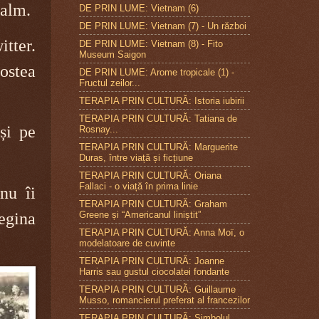
calm.
DE PRIN LUME: Vietnam (6)
DE PRIN LUME: Vietnam (7) - Un război
tter.
DE PRIN LUME: Vietnam (8) - Fito
Museum Saigon
ostea
DE PRIN LUME: Arome tropicale (1) -
Fructul zeilor...
TERAPIA PRIN CULTURĂ: Istoria iubirii
TERAPIA PRIN CULTURĂ: Tatiana de
și pe
Rosnay...
TERAPIA PRIN CULTURĂ: Marguerite
Duras, între viață și ficțiune
TERAPIA PRIN CULTURĂ: Oriana
Fallaci - o viață în prima linie
nu îi
TERAPIA PRIN CULTURĂ: Graham
Greene și “Americanul liniștit”
egina
TERAPIA PRIN CULTURĂ: Anna Moï, o
modelatoare de cuvinte
TERAPIA PRIN CULTURĂ: Joanne
Harris sau gustul ciocolatei fondante
TERAPIA PRIN CULTURÃ: Guillaume
Musso, romancierul preferat al francezilor
TERAPIA PRIN CULTURÃ: Simbolul