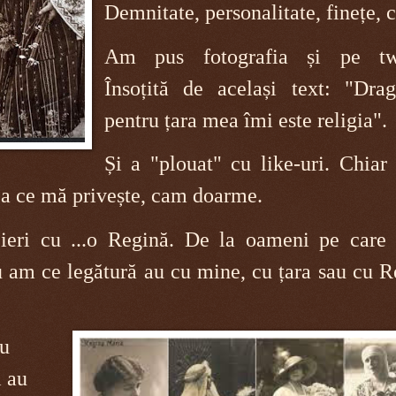
Demnitate, personalitate, finețe, 
Am pus fotografia și pe twi
Însoțită de același text: "Drag
pentru țara mea îmi este religia".
Și a "plouat" cu like-uri. Chiar 
eea ce mă privește, cam doarme.
ieri cu ...o Regină. De la oameni pe care 
u am ce legătură au cu mine, cu țara sau cu R
au
i au