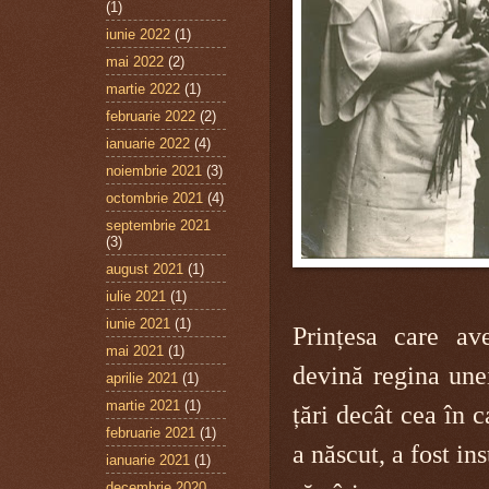
(1)
iunie 2022
(1)
mai 2022
(2)
martie 2022
(1)
februarie 2022
(2)
ianuarie 2022
(4)
noiembrie 2021
(3)
octombrie 2021
(4)
septembrie 2021
(3)
august 2021
(1)
iulie 2021
(1)
iunie 2021
(1)
Prințesa care av
mai 2021
(1)
devină regina unei
aprilie 2021
(1)
martie 2021
(1)
țări decât cea în c
februarie 2021
(1)
a născut, a fost ins
ianuarie 2021
(1)
decembrie 2020