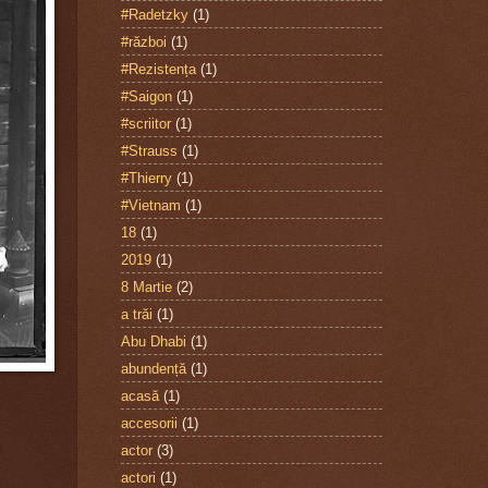
#Radetzky
(1)
#război
(1)
#Rezistența
(1)
#Saigon
(1)
#scriitor
(1)
#Strauss
(1)
#Thierry
(1)
#Vietnam
(1)
18
(1)
2019
(1)
8 Martie
(2)
a trăi
(1)
Abu Dhabi
(1)
abundență
(1)
acasă
(1)
accesorii
(1)
actor
(3)
actori
(1)