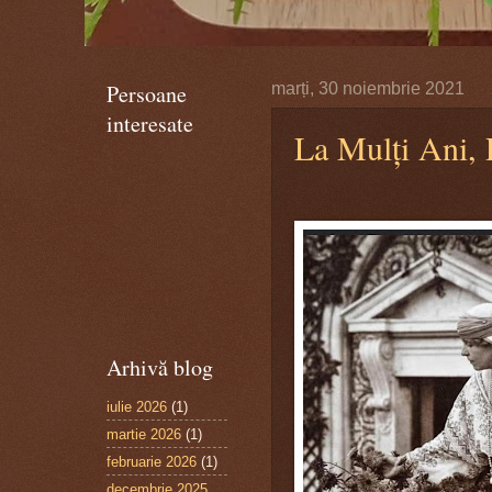
Persoane
marți, 30 noiembrie 2021
interesate
La Mulți Ani,
Arhivă blog
iulie 2026
(1)
martie 2026
(1)
februarie 2026
(1)
decembrie 2025