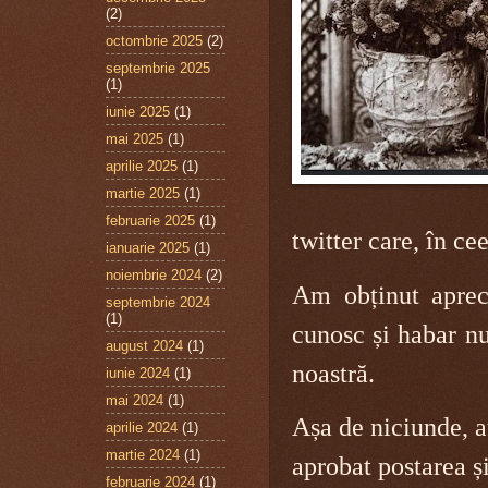
(2)
octombrie 2025
(2)
septembrie 2025
(1)
iunie 2025
(1)
mai 2025
(1)
aprilie 2025
(1)
martie 2025
(1)
februarie 2025
(1)
twitter care, în c
ianuarie 2025
(1)
noiembrie 2024
(2)
Am obținut aprec
septembrie 2024
(1)
cunosc și habar n
august 2024
(1)
noastră.
iunie 2024
(1)
mai 2024
(1)
Așa de niciunde, 
aprilie 2024
(1)
martie 2024
(1)
aprobat postarea ș
februarie 2024
(1)