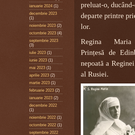
preluat-o, ducând
ianuarie 2024
(1)
decembrie 2023
departe printre pri
(1)
lor.
noiembrie 2023
(2)
octombrie 2023
(4)
Regina Maria
septembrie 2023
(3)
Prințesă de Edin
iulie 2023
(1)
iunie 2023
(1)
nepoată a Reginei 
mai 2023
(1)
al Rusiei.
aprilie 2023
(2)
martie 2023
(1)
februarie 2023
(2)
ianuarie 2023
(2)
decembrie 2022
(1)
noiembrie 2022
(1)
octombrie 2022
(1)
septembrie 2022