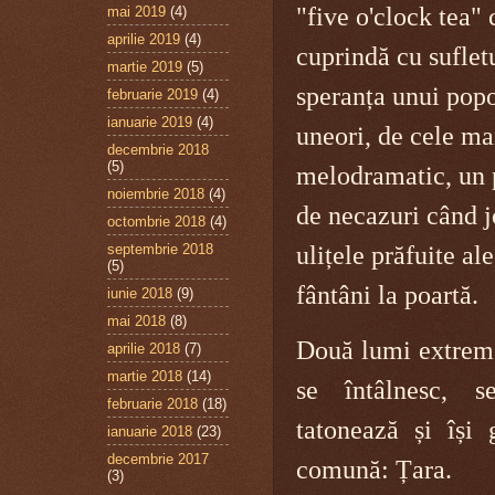
"five o'clock tea" 
mai 2019
(4)
aprilie 2019
(4)
cuprindă cu suflet
martie 2019
(5)
speranța unui pop
februarie 2019
(4)
ianuarie 2019
(4)
uneori, de cele ma
decembrie 2018
(5)
melodramatic, un 
noiembrie 2018
(4)
de necazuri când j
octombrie 2018
(4)
septembrie 2018
ulițele prăfuite ale
(5)
fântâni la poartă.
iunie 2018
(9)
mai 2018
(8)
Două lumi extrem 
aprilie 2018
(7)
martie 2018
(14)
se întâlnesc, s
februarie 2018
(18)
tatonează și își 
ianuarie 2018
(23)
decembrie 2017
comună: Țara.
(3)