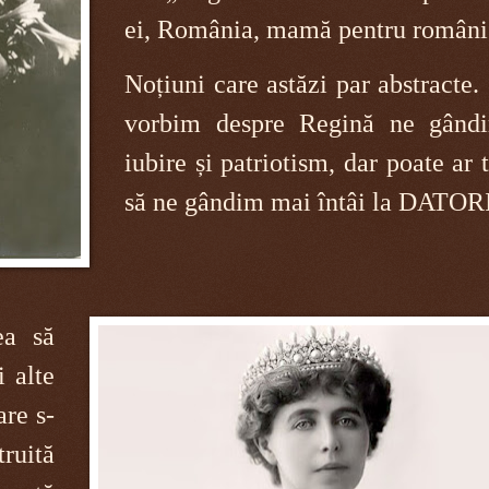
ei, România, mamă pentru români
Noțiuni care astăzi par abstracte
vorbim despre Regină ne gând
iubire și patriotism, dar poate ar 
să ne gândim mai întâi la DATOR
ea să
 alte
are s-
truită