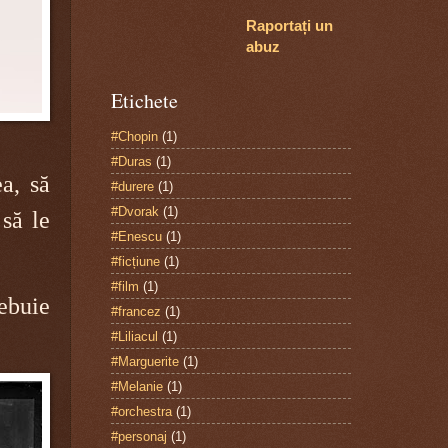
Raportați un
abuz
Etichete
#Chopin
(1)
#Duras
(1)
ea, să
#durere
(1)
#Dvorak
(1)
 să le
#Enescu
(1)
#ficțiune
(1)
#film
(1)
rebuie
#francez
(1)
#Liliacul
(1)
#Marguerite
(1)
#Melanie
(1)
#orchestra
(1)
#personaj
(1)