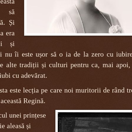
eastă
e, să
ă. Și
ea era
i și
 nu îi este ușor să o ia de la zero cu iubir
e alte tradiții și culturi pentru ca, mai apoi,
iubi cu adevărat.
ta este lecția pe care noi muritorii de rând t
 această Regină.
ul unei prințese
ie aleasă și