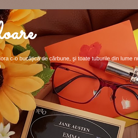
oare
ra c-o bucăţică de cărbune, şi toate tuburile din lume nu-
)