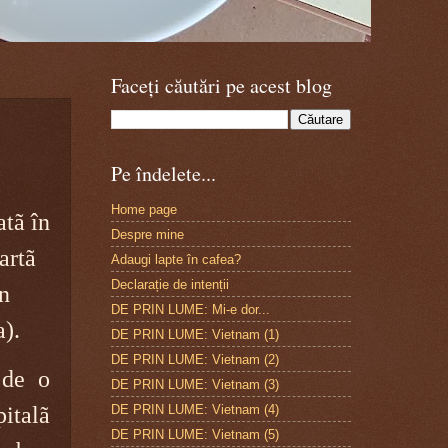
Faceți căutări pe acest blog
Pe îndelete...
Home page
tã în
Despre mine
artã
Adaugi lapte în cafea?
Declarație de intenții
n
DE PRIN LUME: Mi-e dor...
).
DE PRIN LUME: Vietnam (1)
DE PRIN LUME: Vietnam (2)
 de o
DE PRIN LUME: Vietnam (3)
DE PRIN LUME: Vietnam (4)
pitalã
DE PRIN LUME: Vietnam (5)