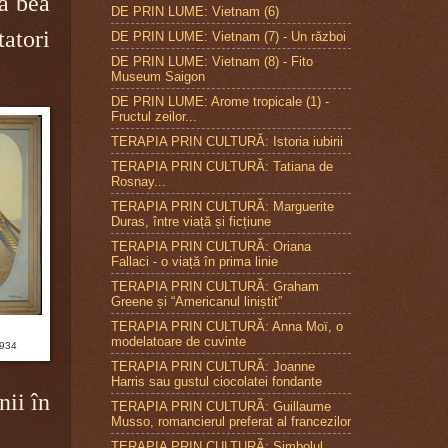
 a bea
DE PRIN LUME: Vietnam (6)
tatori
DE PRIN LUME: Vietnam (7) - Un război
DE PRIN LUME: Vietnam (8) - Fito
Museum Saigon
DE PRIN LUME: Arome tropicale (1) -
Fructul zeilor...
TERAPIA PRIN CULTURĂ: Istoria iubirii
TERAPIA PRIN CULTURĂ: Tatiana de
Rosnay...
TERAPIA PRIN CULTURĂ: Marguerite
Duras, între viață și ficțiune
TERAPIA PRIN CULTURĂ: Oriana
Fallaci - o viață în prima linie
TERAPIA PRIN CULTURĂ: Graham
Greene și “Americanul liniștit”
TERAPIA PRIN CULTURĂ: Anna Moï, o
modelatoare de cuvinte
1934
TERAPIA PRIN CULTURĂ: Joanne
Harris sau gustul ciocolatei fondante
nii în
TERAPIA PRIN CULTURÃ: Guillaume
Musso, romancierul preferat al francezilor
TERAPIA PRIN CULTURÃ: Simbolul