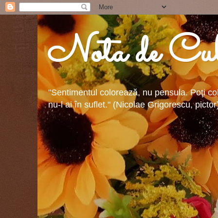
Nota de Cul
"Sentimentul colorează, nu pensula. Poţi colo
nu-l ai în suflet." (Nicolae Grigorescu, pictor