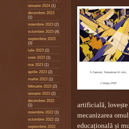
ianuarie 2024
(1)
decembrie 2023
(1)
noiembrie 2023
(2)
octombrie 2023
(4)
septembrie 2023
(3)
iulie 2023
(1)
iunie 2023
(1)
mai 2023
(1)
aprilie 2023
(2)
G.Sansoni, Sensazione di volo,
martie 2023
(1)
2 tempo,1929
februarie 2023
(2)
ianuarie 2023
(2)
decembrie 2022
artificialã, loveșt
(1)
noiembrie 2022
(1)
mecanizarea omulu
octombrie 2022
(1)
educațională și mul
septembrie 2022