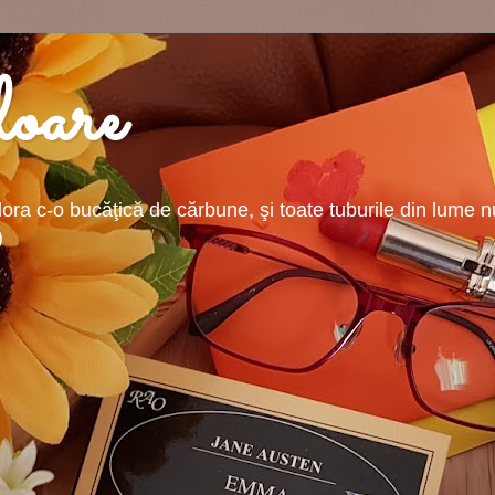
oare
ra c-o bucăţică de cărbune, şi toate tuburile din lume nu-
)