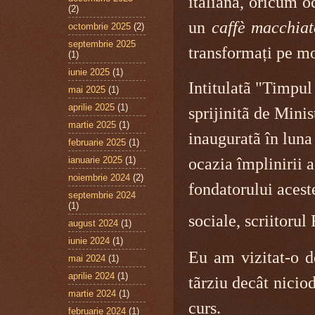
italianã, oricum oc
(2)
un
caffè macchiat
octombrie 2025
(2)
septembrie 2025
transformați pe mom
(1)
iunie 2025
(1)
Intitulatã "Timpul
mai 2025
(1)
aprilie 2025
(1)
sprijinitã de Minist
martie 2025
(1)
inauguratã în
luna
februarie 2025
(1)
ianuarie 2025
(1)
ocazia împlinirii 
noiembrie 2024
(2)
fondatorului aceste
septembrie 2024
(1)
sociale, scriitoru
august 2024
(1)
iunie 2024
(1)
Eu am vizitat-o 
mai 2024
(1)
aprilie 2024
(1)
tãrziu decât niciod
martie 2024
(1)
curs.
februarie 2024
(1)