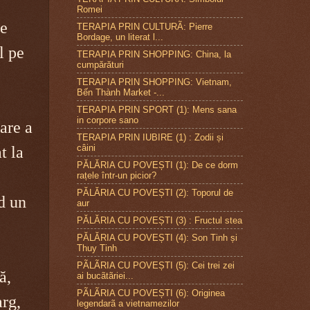
Romei
pe
TERAPIA PRIN CULTURÃ: Pierre
Bordage, un literat l...
l pe
TERAPIA PRIN SHOPPING: China, la
cumpărături
TERAPIA PRIN SHOPPING: Vietnam,
Bến Thành Market -...
TERAPIA PRIN SPORT (1): Mens sana
in corpore sano
are a
TERAPIA PRIN IUBIRE (1) : Zodii și
câini
t la
PĂLĂRIA CU POVEȘTI (1): De ce dorm
rațele într-un picior?
PĂLĂRIA CU POVEȘTI (2): Toporul de
nd un
aur
PĂLĂRIA CU POVEȘTI (3) : Fructul stea
PĂLĂRIA CU POVEȘTI (4): Son Tinh și
Thuy Tinh
PÃLÃRIA CU POVEȘTI (5): Cei trei zei
ă,
ai bucãtãriei...
PÃLÃRIA CU POVEȘTI (6): Originea
arg,
legendarã a vietnamezilor