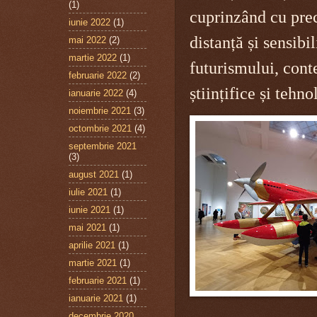
(1)
cuprinzând cu prec
iunie 2022
(1)
distanță și sensibi
mai 2022
(2)
martie 2022
(1)
futurismului, conte
februarie 2022
(2)
științifice și tehno
ianuarie 2022
(4)
noiembrie 2021
(3)
octombrie 2021
(4)
septembrie 2021
(3)
august 2021
(1)
iulie 2021
(1)
iunie 2021
(1)
mai 2021
(1)
aprilie 2021
(1)
martie 2021
(1)
februarie 2021
(1)
ianuarie 2021
(1)
decembrie 2020