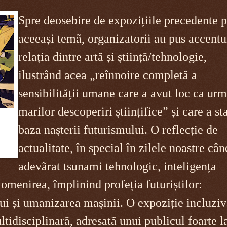
Spre deosebire de expozițiile precedente 
aceeași temã, organizatorii au pus accentu
r
elația dintre artă și știință/tehnologie,
ilustrând acea „reînnoire completă a
sensibilității umane care a avut loc ca urm
marilor descoperiri științifice” și care a sta
baza nașterii futurismului. O reflecție de
actualitate, în special în zilele noastre câ
adevãrat tsunami tehnologic, inteligența
e omenirea, împlinind profeția futuriștilor:
i și umanizarea mașinii. O expoziție incluziv
tidisciplinară, adresatã unui publicul foarte l