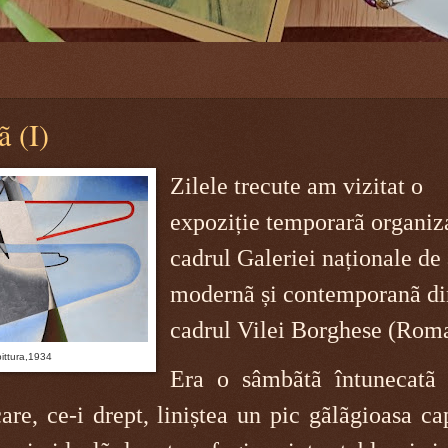
ã (I)
Zilele trecute am vizitat o
expoziție temporarã organiza
cadrul Galeriei naționale de 
modernã și contemporanã di
cadrul Vilei Borghese (Roma
ittura,1934
Era o sâmbãtã întunecatã
care, ce-i drept, liniștea un pic gãlãgioasa ca