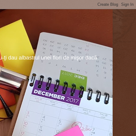
ţi dau albastrul unei flori de inişor dacă