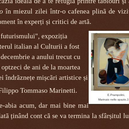
azia idealã de a te refugia printre tablouri și
o
în miezul zilei într-o cafenea plinã de vizi
ent în experți și critici de artã.
 futurismului", expoziția
erul italian al Culturii a fost
 decembrie a anului trecut cu
a optzeci de ani de la moartea
i îndrãznețe mișcãri artistice și
l Filippo Tommaso Marinetti.
E.Prampolini,
Marinaio nello spazio,
de-abia acum, dar mai bine mai
atã ținând cont cã se va termina la sfârșitul lu