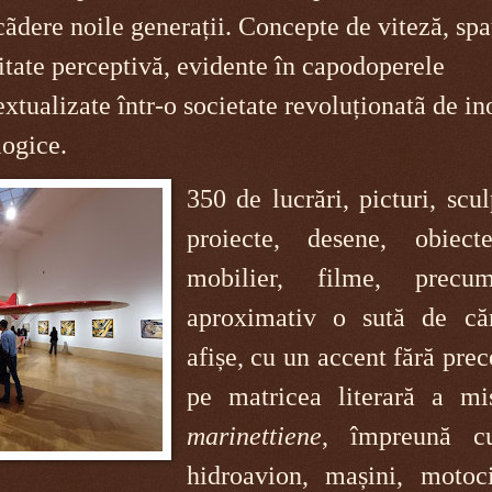
ãdere noile generații. Concepte de viteză, spa
litate perceptivă, evidente în capodoperele
xtualizate într-o societate revoluționatã de in
logice.
350 de lucrări, picturi, scul
proiecte, desene, obiec
mobilier, filme, precu
aproximativ o sută de căr
afișe, cu un accent fără pre
pe matricea literară a miș
marinettiene
, împreună c
hidroavion, mașini, motoci