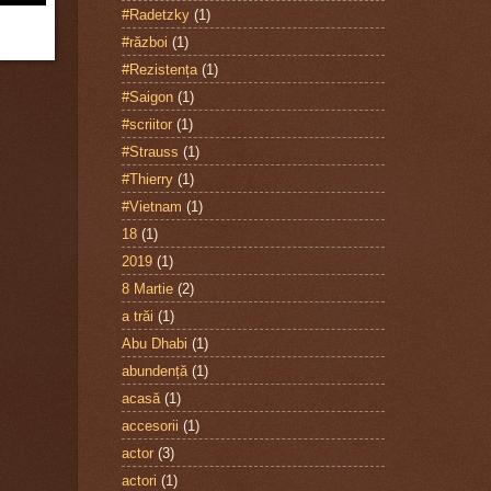
#Radetzky
(1)
#război
(1)
#Rezistența
(1)
#Saigon
(1)
#scriitor
(1)
#Strauss
(1)
#Thierry
(1)
#Vietnam
(1)
18
(1)
2019
(1)
8 Martie
(2)
a trăi
(1)
Abu Dhabi
(1)
abundență
(1)
acasă
(1)
accesorii
(1)
actor
(3)
actori
(1)