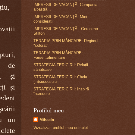
IMPRESII DE VACANȚÃ: Compania
țiu,
albastră...
IMPRESII DE VACANȚÃ: Mici
considerații
ovații
IMPRESII DE VACANȚĂ : Geronimo
Stilton
TERAPIA PRIN MÂNCARE: Regimul
"colorat"
TERAPIA PRIN MÂNCARE:
pturi,
Farse...alimentare
te de
STRATEGIA FERICIRII: Relații
sănătoase
m și
STRATEGIA FERICIRII: Cheia
(in)succesului
ți și
STRATEGIA FERICIRII: Inspirã
încredere
cedent
cării
Profilul meu
u un
Mihaela
Vizualizați profilul meu complet
clete