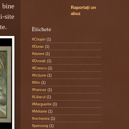
 bine
Raportați un
abuz
i-site
te.
Etichete
#Chopin
(1)
#Duras
(1)
#durere
(1)
#Dvorak
(1)
#Enescu
(1)
#ficțiune
(1)
#film
(1)
#francez
(1)
#Liliacul
(1)
#Marguerite
(1)
#Melanie
(1)
#orchestra
(1)
#personaj
(1)