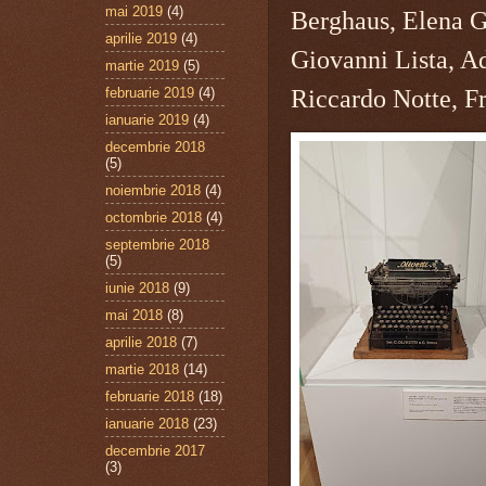
mai 2019
(4)
Berghaus, Elena G
aprilie 2019
(4)
Giovanni Lista, A
martie 2019
(5)
februarie 2019
(4)
Riccardo Notte, Fr
ianuarie 2019
(4)
decembrie 2018
(5)
noiembrie 2018
(4)
octombrie 2018
(4)
septembrie 2018
(5)
iunie 2018
(9)
mai 2018
(8)
aprilie 2018
(7)
martie 2018
(14)
februarie 2018
(18)
ianuarie 2018
(23)
decembrie 2017
(3)