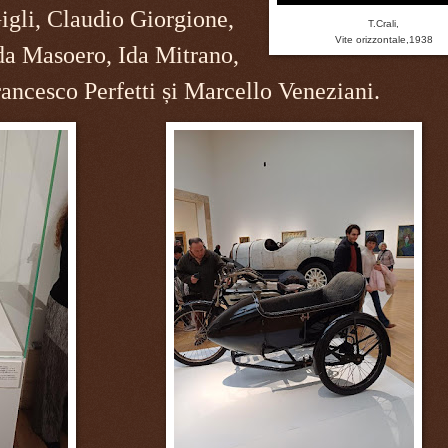
igli, Claudio Giorgione,
T.Crali,
Vite orizzontale,1938
da Masoero, Ida Mitrano,
ancesco Perfetti și Marcello Veneziani.