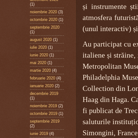
(1)
și instrumente șt
noiembrie 2020
(3)
atmosfera futuristă
octombrie 2020
(1)
(unul interactiv) 
septembrie 2020
(1)
august 2020
(1)
Au participat cu e
iulie 2020
(1)
italiene și străin
iunie 2020
(1)
mai 2020
(1)
Metropolitan Mus
martie 2020
(4)
Philadelphia Muse
februarie 2020
(4)
ianuarie 2020
(2)
Collection din L
decembrie 2019
Haag din Haga. Cat
(1)
noiembrie 2019
(2)
fi publicat de Trec
octombrie 2019
(1)
saluturile instituț
septembrie 2019
(2)
Simongini, France
iunie 2019
(4)