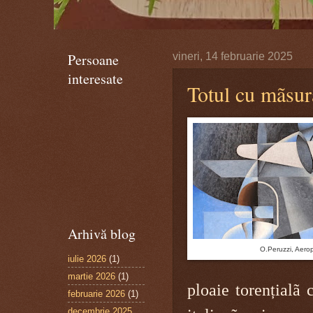
Persoane
vineri, 14 februarie 2025
interesate
Totul cu mãsur
Arhivă blog
O.Peruzzi, Aerop
iulie 2026
(1)
martie 2026
(1)
ploaie torențialã 
februarie 2026
(1)
decembrie 2025