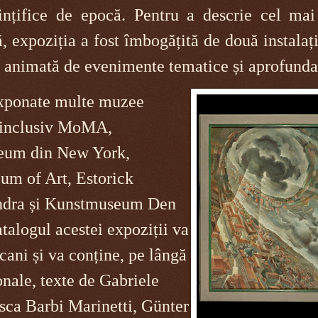
iințifice de epocă. Pentru a descrie cel mai
, expoziția a fost îmbogățită de două instalați
și animată de evenimente tematice și aprofunda
xponate multe muzee ​​
e, inclusiv MoMA,
eum din New York,
um of Art, Estorick
ondra și Kunstmuseum Den
alogul acestei expoziții va
cani și va conține, pe lângă
ionale, texte de Gabriele
sca Barbi Marinetti, Günter