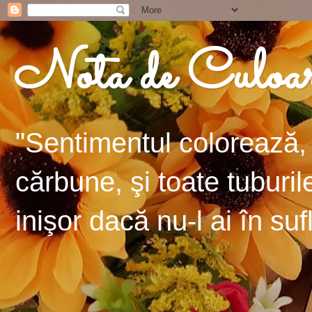
Nota de Culoa
"Sentimentul colorează, 
cărbune, şi toate tuburil
inişor dacă nu-l ai în suf