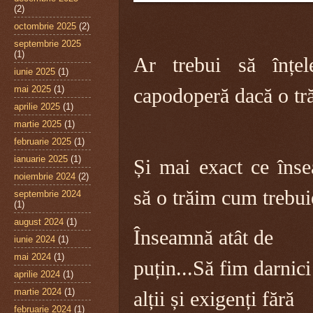
(2)
octombrie 2025
(2)
septembrie 2025
(1)
Ar trebui să înțe
iunie 2025
(1)
mai 2025
(1)
capodoperă dacă o tr
aprilie 2025
(1)
martie 2025
(1)
februarie 2025
(1)
ianuarie 2025
(1)
Și mai exact ce îns
noiembrie 2024
(2)
să o trăim cum trebui
septembrie 2024
(1)
august 2024
(1)
Înseamnă atât de
iunie 2024
(1)
mai 2024
(1)
puțin...Să fim darnici
aprilie 2024
(1)
martie 2024
(1)
alții și exigenți fără
februarie 2024
(1)