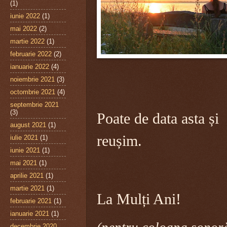
(1)
iunie 2022
(1)
mai 2022
(2)
martie 2022
(1)
februarie 2022
(2)
ianuarie 2022
(4)
noiembrie 2021
(3)
octombrie 2021
(4)
septembrie 2021
(3)
Poate de data asta și
august 2021
(1)
reușim.
iulie 2021
(1)
iunie 2021
(1)
mai 2021
(1)
aprilie 2021
(1)
martie 2021
(1)
La Mulți Ani!
februarie 2021
(1)
ianuarie 2021
(1)
decembrie 2020