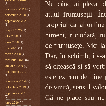
Nu când ai plecat d
(1)
noiembrie 2020
(3)
atuul frumuseții. În
octombrie 2020
(1)
septembrie 2020
propriul canal onlin
(1)
august 2020
(1)
nimeni, niciodată, n
iulie 2020
(1)
iunie 2020
(1)
de frumusețe. Nici la 
mai 2020
(1)
Dar, în schimb, i s-a
martie 2020
(4)
februarie 2020
(4)
să citească și să vorb
ianuarie 2020
(2)
decembrie 2019
este extrem de bine p
(1)
noiembrie 2019
(2)
de vizită, sensul valor
octombrie 2019
(1)
septembrie 2019
Că ne place sau nu 
(2)
iunie 2019
(4)