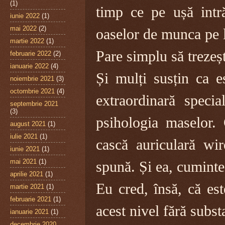
(1)
timp ce pe ușă int
iunie 2022
(1)
mai 2022
(2)
oaselor de munca pe l
martie 2022
(1)
P
are simplu să trezeș
februarie 2022
(2)
ianuarie 2022
(4)
Și mulți susțin ca e
noiembrie 2021
(3)
octombrie 2021
(4)
extraordinară specia
septembrie 2021
(3)
psihologia maselor
august 2021
(1)
iulie 2021
(1)
cască auriculară wir
iunie 2021
(1)
mai 2021
(1)
spună. Și ea, cuminte,
aprilie 2021
(1)
Eu cred, însă, că e
martie 2021
(1)
februarie 2021
(1)
acest nivel fără subst
ianuarie 2021
(1)
decembrie 2020