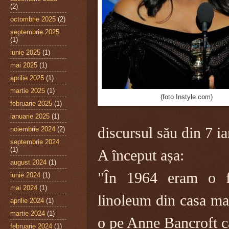
(2)
octombrie 2025
(2)
septembrie 2025
(1)
iunie 2025
(1)
mai 2025
(1)
aprilie 2025
(1)
martie 2025
(1)
(foto Instyle.com)
februarie 2025
(1)
ianuarie 2025
(1)
discursul său din 7 i
noiembrie 2024
(2)
septembrie 2024
(1)
A început așa:
august 2024
(1)
"În 1964 eram o fe
iunie 2024
(1)
mai 2024
(1)
linoleum din casa m
aprilie 2024
(1)
martie 2024
(1)
o pe Anne Bancroft c
februarie 2024
(1)