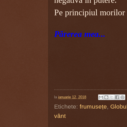
Pe principiul morilor 
Părerea mea...
la
ianuarie 12, 2018
Etichete:
frumusețe
,
Globu
vânt