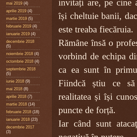
invitați are, pe cine
mai 2019
(4)
aprilie 2019
(4)
își cheltuie banii, d
martie 2019
(5)
februarie 2019
(4)
este treaba fiecăruia.
ianuarie 2019
(4)
Rămâne însă o profesi
decembrie 2018
(5)
noiembrie 2018
(4)
vorbind de echipa di
octombrie 2018
(4)
ca ea sunt în primul
septembrie 2018
(5)
Fiindcă știu ce să 
iunie 2018
(9)
mai 2018
(8)
realitatea și își cun
aprilie 2018
(7)
martie 2018
(14)
puncte de forță.
februarie 2018
(18)
ianuarie 2018
(23)
Iar când sunt ataca
decembrie 2017
(3)
negativă în putere.