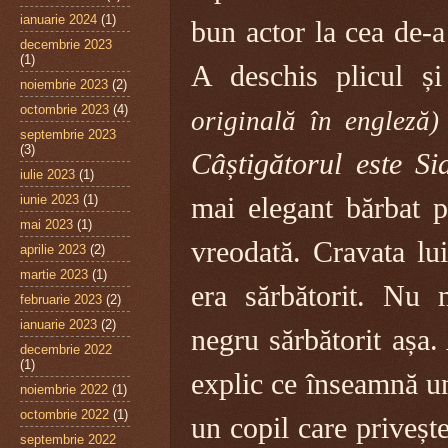
ianuarie 2024
(1)
bun actor la cea de-a
decembrie 2023
(1)
A deschis plicul și
noiembrie 2023
(2)
octombrie 2023
(4)
originală în engleză
septembrie 2023
(3)
Câștigătorul este Si
iulie 2023
(1)
iunie 2023
(1)
mai elegant bărbat p
mai 2023
(1)
vreodată. Cravata lui
aprilie 2023
(2)
martie 2023
(1)
era sărbătorit. Nu
februarie 2023
(2)
ianuarie 2023
(2)
negru sărbătorit așa.
decembrie 2022
(1)
explic ce înseamnă u
noiembrie 2022
(1)
octombrie 2022
(1)
un copil care priveșt
septembrie 2022