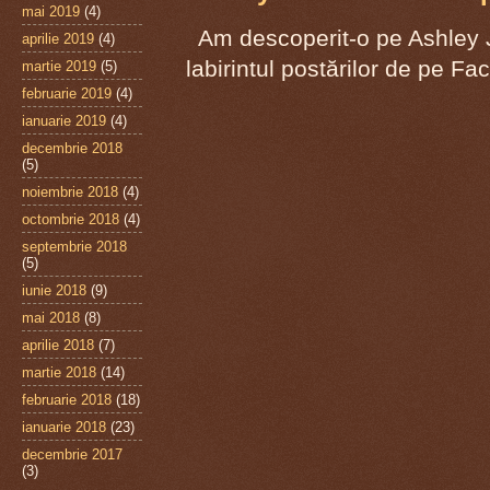
mai 2019
(4)
Am descoperit-o pe Ashley J
aprilie 2019
(4)
labirintul postărilor de pe F
martie 2019
(5)
februarie 2019
(4)
ianuarie 2019
(4)
decembrie 2018
(5)
noiembrie 2018
(4)
octombrie 2018
(4)
septembrie 2018
(5)
iunie 2018
(9)
mai 2018
(8)
aprilie 2018
(7)
martie 2018
(14)
februarie 2018
(18)
ianuarie 2018
(23)
decembrie 2017
(3)