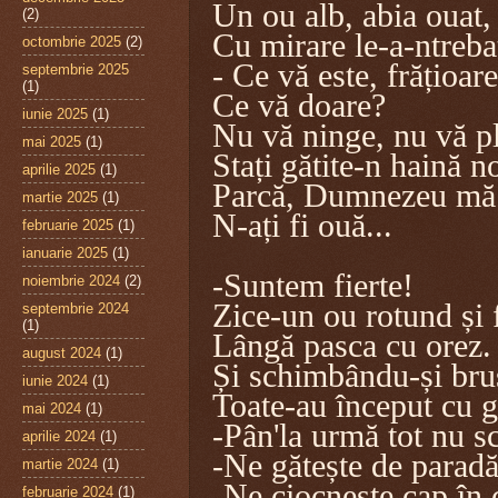
Un ou alb, abia ouat,
(2)
Cu mirare le-a-ntreba
octombrie 2025
(2)
- Ce vă este, frățioare
septembrie 2025
(1)
Ce vă doare?
iunie 2025
(1)
Nu vă ninge, nu vă p
mai 2025
(1)
Stați gătite-n haină n
aprilie 2025
(1)
Parcă, Dumnezeu mă 
martie 2025
(1)
N-ați fi ouă...
februarie 2025
(1)
ianuarie 2025
(1)
-Suntem fierte!
noiembrie 2024
(2)
Zice-un ou rotund și 
septembrie 2024
(1)
Lângă pasca cu orez.
august 2024
(1)
Și schimbându-și bru
iunie 2024
(1)
Toate-au început cu g
mai 2024
(1)
-Pân'la urmă tot nu s
aprilie 2024
(1)
-Ne gătește de parad
martie 2024
(1)
-Ne ciocnește cap în 
februarie 2024
(1)