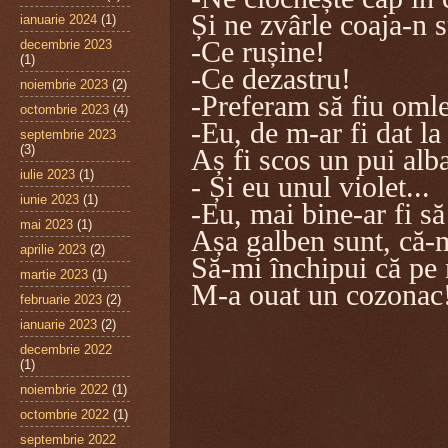
Și ne zvârle coaja-n s
ianuarie 2024
(1)
-Ce rușine!
decembrie 2023
(1)
-Ce dezastru!
noiembrie 2023
(2)
-Preferam să fiu oml
octombrie 2023
(4)
-Eu, de m-ar fi dat la
septembrie 2023
(3)
Aș fi scos un pui alba
iulie 2023
(1)
- Și eu unul violet...
iunie 2023
(1)
-Eu, mai bine-ar fi să
mai 2023
(1)
Așa galben sunt, că-
aprilie 2023
(2)
Să-mi închipui că pe
martie 2023
(1)
M-a ouat un cozonac
februarie 2023
(2)
ianuarie 2023
(2)
(La Paști - 
decembrie 2022
(1)
noiembrie 2022
(1)
octombrie 2022
(1)
septembrie 2022