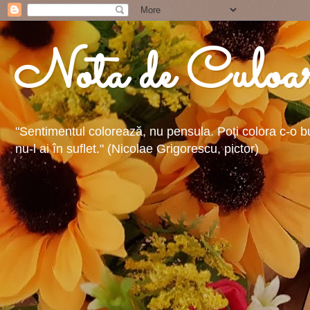
Nota de Culoa
"Sentimentul colorează, nu pensula. Poţi colora c-o buc
nu-l ai în suflet." (Nicolae Grigorescu, pictor)