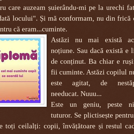
tru care auzeam șuierându-mi pe la urechi fat
dată locului". Și mă conformam, nu din frică
ntru că eram...cuminte.
Astăzi nu mai există ac
noțiune. Sau dacă există e l
de conținut. Ba chiar e ruș
fii cuminte. Astăzi copilul 
este agitat, de nestăp
needucat. Nuuu...
Este un geniu, peste ni
tuturor. Se plictisește pentru
 toți ceilalți: copii, învățătoare și restul ca