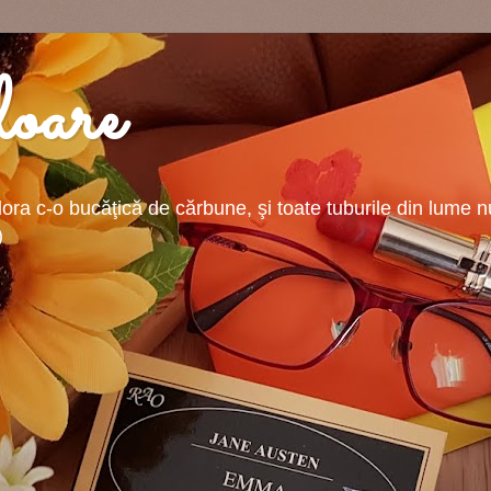
oare
ra c-o bucăţică de cărbune, şi toate tuburile din lume nu-
)