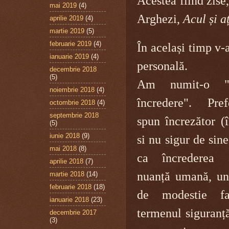
Acestea fiind zise
mai 2019
(4)
Arghezi,
Acul și a
aprilie 2019
(4)
martie 2019
(5)
februarie 2019
(4)
În același timp v-
ianuarie 2019
(4)
personală.
decembrie 2018
(5)
Am numit-o "I
noiembrie 2018
(4)
încredere". Pre
octombrie 2018
(4)
septembrie 2018
spun încrezător (î
(5)
iunie 2018
(9)
si nu sigur de sin
mai 2018
(8)
ca încrederea
aprilie 2018
(7)
nuanță umană, un 
martie 2018
(14)
februarie 2018
(18)
de modestie f
ianuarie 2018
(23)
termenul siguranță
decembrie 2017
(3)