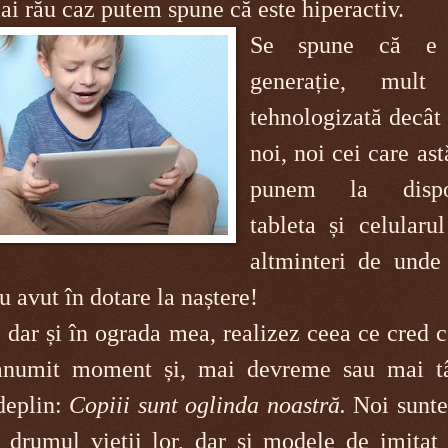
mai rău caz putem spune că este hiperactiv.
Se spune că e 
generație, mult
tehnologizată decât
noi, noi cei care ast
punem la dispoz
tableta și celularu
altminteri de unde 
au avut în dotare la naștere!
 dar și în ograda mea, realizez ceea ce cred c
anumit moment și, mai devreme sau mai tâ
deplin:
Copiii sunt oglinda noastră.
Noi sunt
drumul vieții lor, dar și modele de imitat 