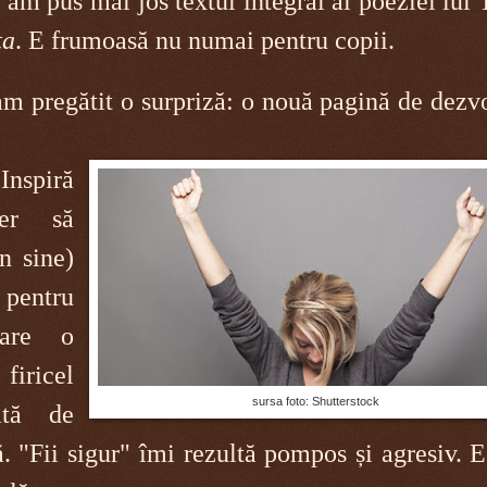
, am pus mai jos textul integral al poeziei lui
ța
. E frumoasă nu numai pentru copii.
am pregătit o surpriză: o nouă pagină de dezv
nspiră
fer să
n sine)
e pentru
 are o
firicel
sursa foto: Shutterstock
ată de
. "Fii sigur" îmi rezultă pompos și agresiv. 