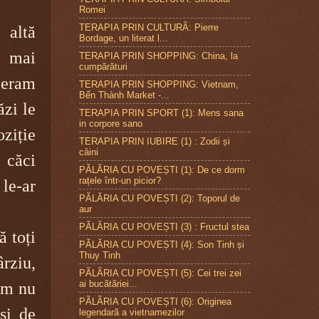
Romei
TERAPIA PRIN CULTURÃ: Pierre
altă
Bordage, un literat l...
 mai
TERAPIA PRIN SHOPPING: China, la
cumpărături
 eram
TERAPIA PRIN SHOPPING: Vietnam,
Bến Thành Market -...
ăzi le
TERAPIA PRIN SPORT (1): Mens sana
in corpore sano
iție
TERAPIA PRIN IUBIRE (1) : Zodii și
câini
l căci
PĂLĂRIA CU POVEȘTI (1): De ce dorm
rațele într-un picior?
le-ar
PĂLĂRIA CU POVEȘTI (2): Toporul de
aur
PĂLĂRIA CU POVEȘTI (3) : Fructul stea
ă toți
PĂLĂRIA CU POVEȘTI (4): Son Tinh și
Thuy Tinh
rziu,
PÃLÃRIA CU POVEȘTI (5): Cei trei zei
ai bucãtãriei...
em nu
PÃLÃRIA CU POVEȘTI (6): Originea
și de
legendarã a vietnamezilor