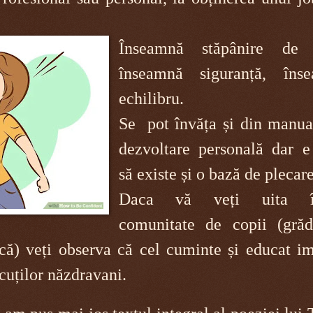
Înseamnă stăpânire de 
înseamnă siguranță, îns
echilibru.
Se pot învăța și din manua
dezvoltare personală dar e
să existe și o bază de plecare
Daca vă veți uita în
comunitate de copii (grădi
acă) veți observa că cel cuminte și educat i
icuților năzdravani.