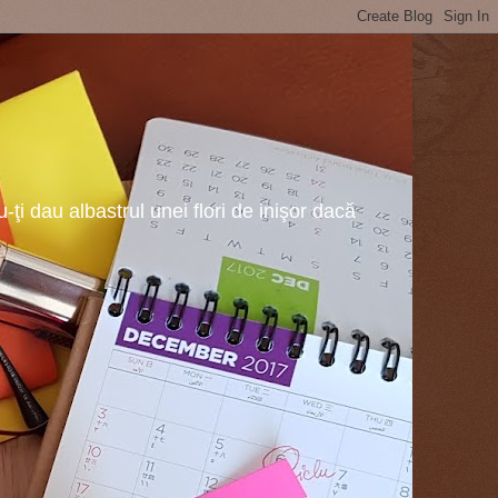
ţi dau albastrul unei flori de inişor dacă