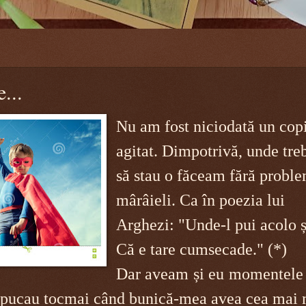
e...
Nu am fost niciodată un copi
agitat. Dimpotrivă, unde tre
să stau o făceam fără proble
mârâieli. Ca în poezia lui
Arghezi: "Unde-l pui acolo ș
Că e tare cumsecade." (*)
Dar aveam și eu momentele
apucau tocmai când bunică-mea avea cea mai 