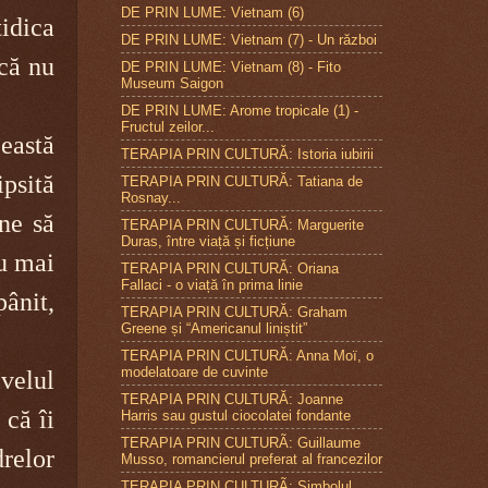
DE PRIN LUME: Vietnam (6)
idica
DE PRIN LUME: Vietnam (7) - Un război
 că nu
DE PRIN LUME: Vietnam (8) - Fito
Museum Saigon
DE PRIN LUME: Arome tropicale (1) -
Fructul zeilor...
eastă
TERAPIA PRIN CULTURĂ: Istoria iubirii
ipsită
TERAPIA PRIN CULTURĂ: Tatiana de
Rosnay...
ine să
TERAPIA PRIN CULTURĂ: Marguerite
Duras, între viață și ficțiune
nu mai
TERAPIA PRIN CULTURĂ: Oriana
Fallaci - o viață în prima linie
ânit,
TERAPIA PRIN CULTURĂ: Graham
Greene și “Americanul liniștit”
TERAPIA PRIN CULTURĂ: Anna Moï, o
modelatoare de cuvinte
velul
TERAPIA PRIN CULTURĂ: Joanne
 că îi
Harris sau gustul ciocolatei fondante
TERAPIA PRIN CULTURÃ: Guillaume
drelor
Musso, romancierul preferat al francezilor
TERAPIA PRIN CULTURÃ: Simbolul