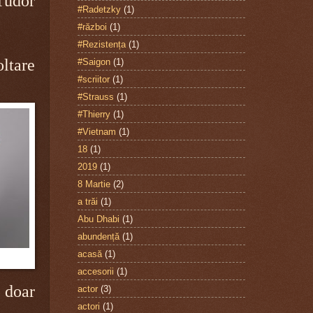
 Tudor
#Radetzky
(1)
#război
(1)
#Rezistența
(1)
oltare
#Saigon
(1)
#scriitor
(1)
#Strauss
(1)
#Thierry
(1)
#Vietnam
(1)
18
(1)
2019
(1)
8 Martie
(2)
a trăi
(1)
Abu Dhabi
(1)
abundență
(1)
acasă
(1)
accesorii
(1)
E doar
actor
(3)
actori
(1)