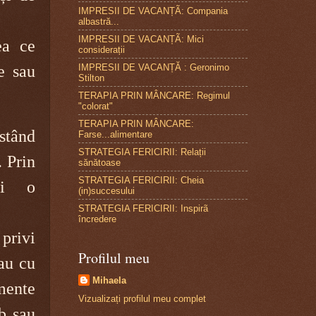
IMPRESII DE VACANȚÃ: Compania
albastră...
IMPRESII DE VACANȚÃ: Mici
ea ce
considerații
IMPRESII DE VACANȚĂ : Geronimo
e sau
Stilton
TERAPIA PRIN MÂNCARE: Regimul
"colorat"
TERAPIA PRIN MÂNCARE:
tând
Farse...alimentare
STRATEGIA FERICIRII: Relații
. Prin
sănătoase
STRATEGIA FERICIRII: Cheia
ți o
(in)succesului
STRATEGIA FERICIRII: Inspirã
încredere
privi
Profilul meu
sau cu
Mihaela
emente
Vizualizați profilul meu complet
ob sau