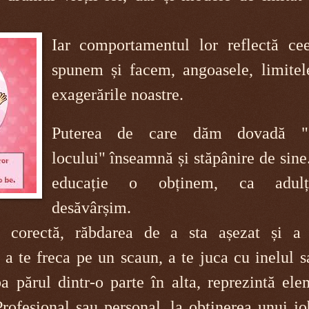
Iar comportamentul lor reflectă ce
spunem și facem, angoasele, limitel
exagerările noastre.
Puterea de care dăm dovadă "s
locului" înseamnă și stăpânire de sine
educație o obținem, ca adul
desăvârșim.
ă corectă, răbdarea de a sta așezat și a 
ă a te freca pe un scaun, a te juca cu inelul 
ba părul dintr-o parte în alta, reprezintă el
rofesional sau personal, la obținerea unui j