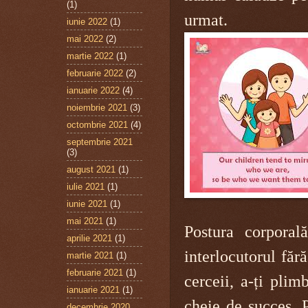
(1)
urmat.
iunie 2022
(1)
mai 2022
(2)
martie 2022
(1)
februarie 2022
(2)
ianuarie 2022
(4)
noiembrie 2021
(3)
octombrie 2021
(4)
septembrie 2021
(3)
august 2021
(1)
iulie 2021
(1)
iunie 2021
(1)
mai 2021
(1)
Postura corporal
aprilie 2021
(1)
interlocutorul făr
martie 2021
(1)
februarie 2021
(1)
cerceii,
a-ți plim
ianuarie 2021
(1)
cheie de succes. P
decembrie 2020