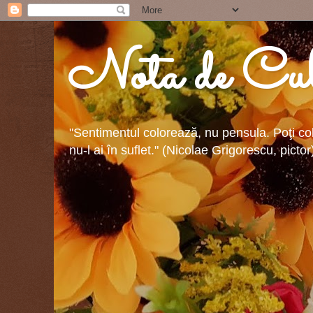
Nota de Cul
"Sentimentul colorează, nu pensula. Poţi colo
nu-l ai în suflet." (Nicolae Grigorescu, pictor