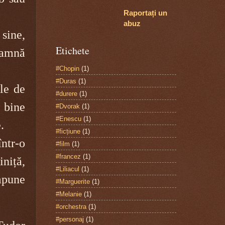
Raportați un
abuz
sine,
Etichete
eamnă
#Chopin
(1)
#Duras
(1)
le de
#durere
(1)
 bine
#Dvorak
(1)
#Enescu
(1)
.
#ficțiune
(1)
tr-o
#film
(1)
#francez
(1)
niță,
#Liliacul
(1)
mpune
#Marguerite
(1)
#Melanie
(1)
#orchestra
(1)
#personaj
(1)