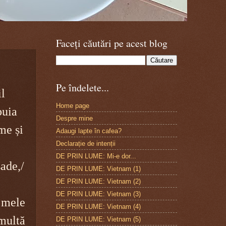
Faceți căutări pe acest blog
Pe îndelete...
l
Home page
buia
Despre mine
me și
Adaugi lapte în cafea?
Declarație de intenții
DE PRIN LUME: Mi-e dor...
ade,/
DE PRIN LUME: Vietnam (1)
DE PRIN LUME: Vietnam (2)
DE PRIN LUME: Vietnam (3)
 mele
DE PRIN LUME: Vietnam (4)
multă
DE PRIN LUME: Vietnam (5)