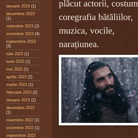
plãcut actorii, costum
ianuarie 2024
(1)
decembrie 2023
coregrafia bãtãliilor,
(1)
noiembrie 2023
(2)
muzica, vocile,
octombrie 2023
(4)
septembrie 2023
narațiunea.
(3)
iulie 2023
(1)
iunie 2023
(1)
mai 2023
(1)
aprilie 2023
(2)
martie 2023
(1)
februarie 2023
(2)
ianuarie 2023
(2)
decembrie 2022
(1)
noiembrie 2022
(1)
octombrie 2022
(1)
septembrie 2022