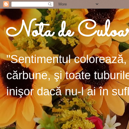
Nota de Culoa
"Sentimentul colorează, 
cărbune, şi toate tuburil
inişor dacă nu-l ai în suf