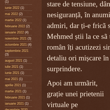
(1)
stare de tensiune, dâ
iunie 2022
(1)
nesiguranțã, în anumi
mai 2022
(2)
martie 2022
(1)
admiri, dar ți-e fricã 
februarie 2022
(2)
ianuarie 2022
(4)
Mehmed știi la ce sã 
noiembrie 2021
(3)
octombrie 2021
(4)
român îți acutizezi si
septembrie 2021
(3)
detaliu ori mișcare în
august 2021
(1)
iulie 2021
(1)
surprindere.
iunie 2021
(1)
mai 2021
(1)
Apoi am urmãrit,
aprilie 2021
(1)
martie 2021
(1)
grație unei prietenii
februarie 2021
(1)
virtuale pe
ianuarie 2021
(1)
decembrie 2020