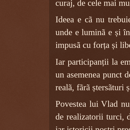
curaj, de cele mai mu
Ideea e cã nu trebui
unde e luminã e și în
impusã cu forța și lib
Iar participanții la 
un asemenea punct de 
realã, fãrã ștersãturi ș
Povestea lui Vlad nu 
de realizatorii turci,
iar istoricii noștri pr