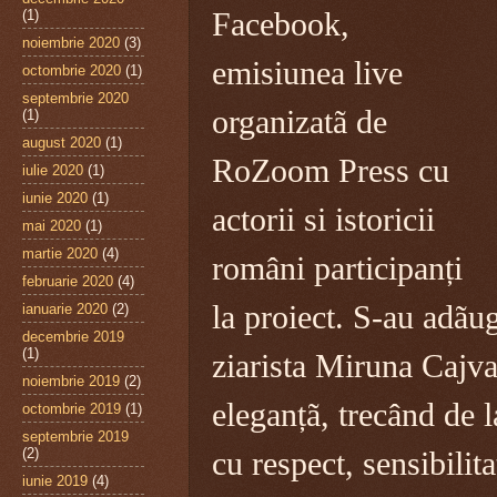
(1)
Facebook,
noiembrie 2020
(3)
emisiunea live
octombrie 2020
(1)
septembrie 2020
organizatã de
(1)
august 2020
(1)
RoZoom Press cu
iulie 2020
(1)
iunie 2020
(1)
actorii si istoricii
mai 2020
(1)
martie 2020
(4)
români participanți
februarie 2020
(4)
la proiect. S-au adãuga
ianuarie 2020
(2)
decembrie 2019
(1)
ziarista Miruna Cajv
noiembrie 2019
(2)
eleganțã, trecând de l
octombrie 2019
(1)
septembrie 2019
(2)
cu respect, sensibilit
iunie 2019
(4)