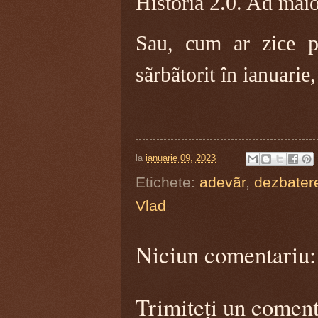
Historia 2.0. Ad maio
Sau, cum ar zice p
sãrbãtorit în ianuarie
la
ianuarie 09, 2023
Etichete:
adevãr
,
dezbater
Vlad
Niciun comentariu:
Trimiteți un coment