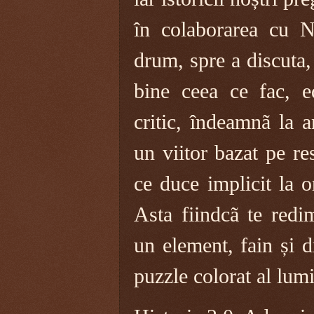
în colaborarea cu N
drum, spre a discuta,
bine ceea ce fac, ed
critic, îndeamnã la a
un viitor bazat pe re
ce duce implicit la o
Asta fiindcã te redim
un element, fain și d
puzzle colorat al lumi