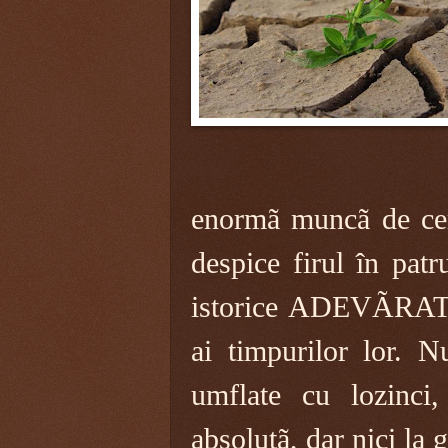
enormã muncã de cerc
despice firul în pat
istorice ADEVÃRATE
ai timpurilor lor. N
umflate cu lozinci,
absolutã, dar nici la 