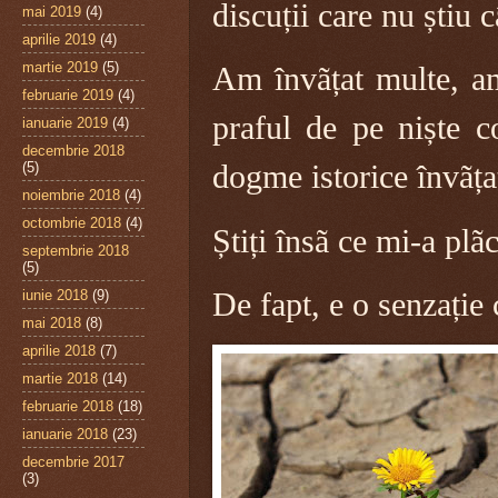
discuții care nu știu 
mai 2019
(4)
aprilie 2019
(4)
martie 2019
(5)
Am învãțat multe, am
februarie 2019
(4)
praful de pe niște c
ianuarie 2019
(4)
decembrie 2018
(5)
dogme istorice învãța
noiembrie 2018
(4)
octombrie 2018
(4)
Știți însã ce mi-a plã
septembrie 2018
(5)
iunie 2018
(9)
De fapt, e o senzație 
mai 2018
(8)
aprilie 2018
(7)
martie 2018
(14)
februarie 2018
(18)
ianuarie 2018
(23)
decembrie 2017
(3)