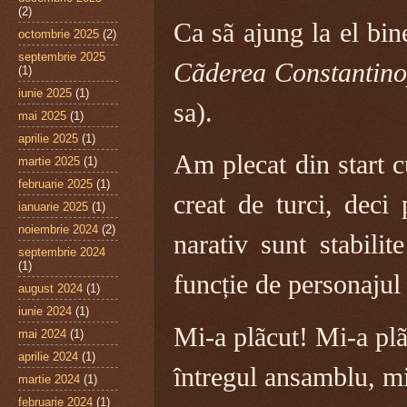
(2)
Ca sã ajung la el bin
octombrie 2025
(2)
septembrie 2025
Cãderea Constantino
(1)
iunie 2025
(1)
sa).
mai 2025
(1)
aprilie 2025
(1)
Am plecat din start 
martie 2025
(1)
februarie 2025
(1)
creat de turci, deci 
ianuarie 2025
(1)
noiembrie 2024
(2)
narativ sunt stabilit
septembrie 2024
(1)
funcție de personajul
august 2024
(1)
iunie 2024
(1)
Mi-a plãcut! Mi-a pl
mai 2024
(1)
aprilie 2024
(1)
întregul ansamblu, m
martie 2024
(1)
februarie 2024
(1)