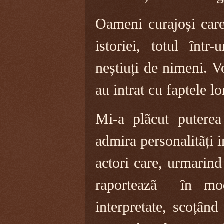
Oameni curajoși care
istoriei, totul într
neștiuți de nimeni. V
au intrat cu faptele lo
Mi-a plãcut puterea
admira personalitãți i
actori care, urmarind 
raporteazã în mod
interpretate, scoțân