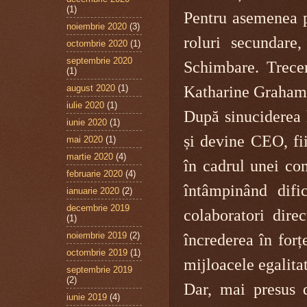
(1)
Pentru asemenea pe
noiembrie 2020
(3)
roluri secundare
octombrie 2020
(1)
septembrie 2020
Schimbare. Trecere
(1)
august 2020
(1)
Katharine Graham ș
iulie 2020
(1)
După sinuciderea l
iunie 2020
(1)
și devine CEO, fi
mai 2020
(1)
martie 2020
(4)
în cadrul unei co
februarie 2020
(4)
întâmpinând dific
ianuarie 2020
(2)
decembrie 2019
colaboratori dire
(1)
noiembrie 2019
(2)
încrederea în forț
octombrie 2019
(1)
mijloacele egalita
septembrie 2019
(2)
Dar, mai presus d
iunie 2019
(4)