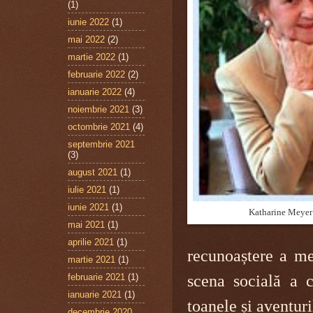
(1)
iunie 2022
(1)
mai 2022
(2)
martie 2022
(1)
februarie 2022
(2)
ianuarie 2022
(4)
noiembrie 2021
(3)
octombrie 2021
(4)
septembrie 2021
(3)
august 2021
(1)
iulie 2021
(1)
iunie 2021
(1)
Katharine Meyer
mai 2021
(1)
aprilie 2021
(1)
recunoaștere a me
martie 2021
(1)
februarie 2021
(1)
scena socială a c
ianuarie 2021
(1)
toanele și aventuri
decembrie 2020