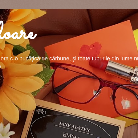
oare
ra c-o bucăţică de cărbune, şi toate tuburile din lume nu-
)