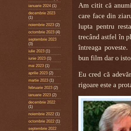
Am citit că anumiț
ianuarie 2024
(1)
decembrie 2023
care face din ziar
(1)
noiembrie 2023
(2)
lupta pentru rest
octombrie 2023
(4)
trecând astfel în 
septembrie 2023
(3)
întreaga poveste. 
iulie 2023
(1)
bun film dar o isto
iunie 2023
(1)
mai 2023
(1)
Eu cred că adevăra
aprilie 2023
(2)
martie 2023
(1)
rigoare este a pro
februarie 2023
(2)
ianuarie 2023
(2)
decembrie 2022
(1)
noiembrie 2022
(1)
octombrie 2022
(1)
septembrie 2022