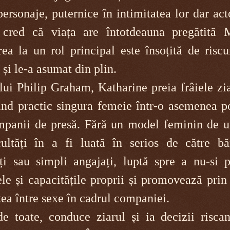
rsonaje, puternice în intimitatea lor dar act
, cred că viața are întotdeauna pregătită 
a la un rol principal este însoțită de riscu
i le-a asumat din plin.
ui Philip Graham, Katharine preia frâiele zi
ind practic singura femeie într-o asemenea po
mpanii de presă. Fără un model feminin de u
ultăți în a fi luată în serios de către băr
cți sau simpli angajați, luptă spre a nu-si p
ele și capacitățile proprii și promovează prin
tea între sexe în cadrul companiei.
e toate, conduce ziarul și ia decizii riscan