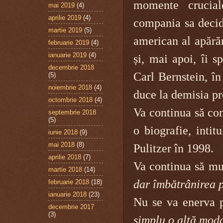
momente crucial
mai 2019
(4)
aprilie 2019
(4)
compania sa deci
martie 2019
(5)
american al apărăr
februarie 2019
(4)
ianuarie 2019
(4)
și, mai apoi, îi s
decembrie 2018
Carl Bernstein, în
(5)
noiembrie 2018
(4)
duce la demisia pr
octombrie 2018
(4)
Va continua să con
septembrie 2018
(5)
o biografie, intit
iunie 2018
(9)
mai 2018
(8)
Pulitzer în 1998.
aprilie 2018
(7)
Va continua să m
martie 2018
(14)
dar îmbătrânirea p
februarie 2018
(18)
ianuarie 2018
(23)
Nu se va enerva p
decembrie 2017
(3)
simplu o altă moda