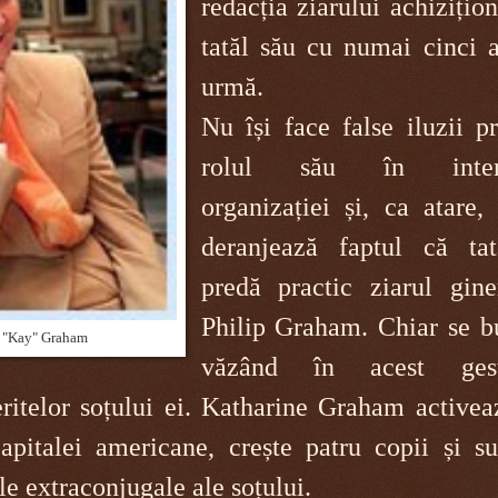
redacția ziarului achizițio
tatăl său cu numai cinci a
urmă.
Nu își face false iluzii p
rolul său în interi
organizației și, ca atare,
deranjează faptul că tat
predă practic ziarul giner
Philip Graham. Chiar se b
 "Kay" Graham
văzând în acest ge
ritelor soțului ei. Katharine Graham activea
apitalei americane, crește patru copii și su
le extraconjugale ale soțului.