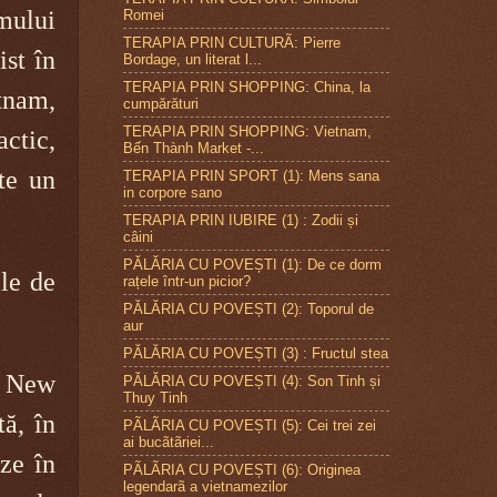
lmului
Romei
TERAPIA PRIN CULTURÃ: Pierre
ist în
Bordage, un literat l...
TERAPIA PRIN SHOPPING: China, la
tnam,
cumpărături
TERAPIA PRIN SHOPPING: Vietnam,
actic,
Bến Thành Market -...
ste un
TERAPIA PRIN SPORT (1): Mens sana
in corpore sano
TERAPIA PRIN IUBIRE (1) : Zodii și
câini
PĂLĂRIA CU POVEȘTI (1): De ce dorm
ile de
rațele într-un picior?
PĂLĂRIA CU POVEȘTI (2): Toporul de
aur
PĂLĂRIA CU POVEȘTI (3) : Fructul stea
a New
PĂLĂRIA CU POVEȘTI (4): Son Tinh și
Thuy Tinh
tă, în
PÃLÃRIA CU POVEȘTI (5): Cei trei zei
ai bucãtãriei...
ze în
PÃLÃRIA CU POVEȘTI (6): Originea
legendarã a vietnamezilor