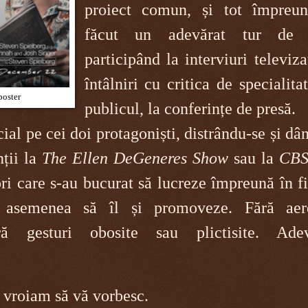
proiect comun, și tot împreu
făcut un adevărat tur de f
participând la interviuri televiza
întâlniri cu critica de specialita
poster
publicul, la conferințe de presă.
ial pe cei doi protagoniști, distrându-se și dâ
nții la
The Ellen DeGeneres Show
sau la
CBS
ori care s-au bucurat să lucreze împreună în f
 asemenea să îl și promoveze. Fără ae
ără gesturi obosite sau plictisite. Adev
 vroiam să vă vorbesc.