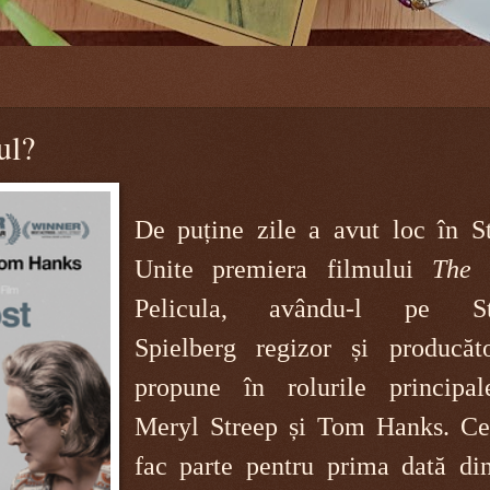
ul?
De puține zile a avut loc în St
Unite premiera filmului
The 
Pelicula, avându-l pe St
Spielberg regizor și producăto
propune în rolurile principa
Meryl Streep și Tom Hanks. Cei
fac parte pentru prima dată din