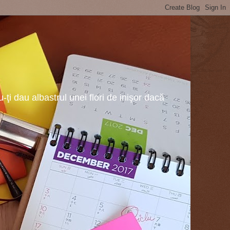
ţi dau albastrul unei flori de inişor dacă