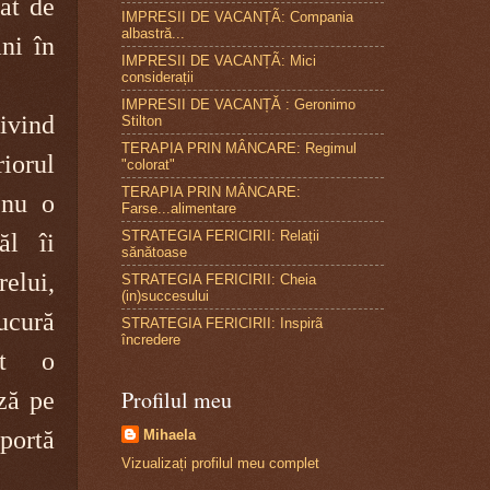
nat de
IMPRESII DE VACANȚÃ: Compania
albastră...
ni în
IMPRESII DE VACANȚÃ: Mici
considerații
IMPRESII DE VACANȚĂ : Geronimo
rivind
Stilton
TERAPIA PRIN MÂNCARE: Regimul
orul
"colorat"
TERAPIA PRIN MÂNCARE:
 nu o
Farse...alimentare
STRATEGIA FERICIRII: Relații
ăl îi
sănătoase
elui,
STRATEGIA FERICIRII: Cheia
(in)succesului
ucură
STRATEGIA FERICIRII: Inspirã
încredere
st o
Profilul meu
ză pe
portă
Mihaela
Vizualizați profilul meu complet