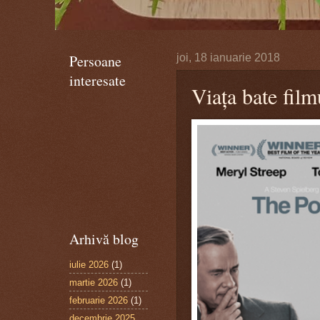
Persoane
joi, 18 ianuarie 2018
interesate
Viața bate film
Arhivă blog
iulie 2026
(1)
martie 2026
(1)
februarie 2026
(1)
decembrie 2025