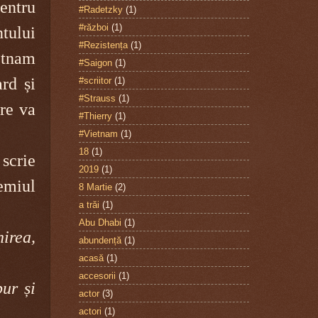
entru
#Radetzky
(1)
#război
(1)
tului
#Rezistența
(1)
ietnam
#Saigon
(1)
ard și
#scriitor
(1)
#Strauss
(1)
are va
#Thierry
(1)
#Vietnam
(1)
18
(1)
 scrie
2019
(1)
emiul
8 Martie
(2)
a trăi
(1)
Abu Dhabi
(1)
irea,
abundență
(1)
acasă
(1)
accesorii
(1)
ur și
actor
(3)
actori
(1)