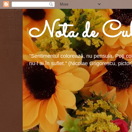
Nota de Cul
"Sentimentul colorează, nu pensula. Poţi colo
nu-l ai în suflet." (Nicolae Grigorescu, pictor