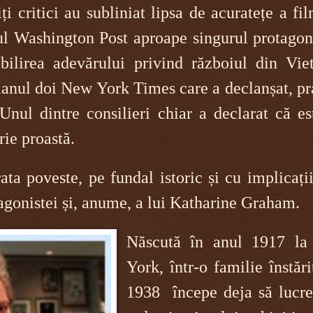
i critici au subliniat lipsa de acuratețe a fi
ul Washington Post aproape singurul protagon
abilirea adevărului privind războiul din Vie
planul doi New York Times care a declanșat, pr
Unul dintre consilieri chiar a declarat că e
rie proastă.
ta poveste, pe fundal istoric și cu implicați
tagonistei și, anume, a lui Katharine Graham.
Născută în anul 1917 l
York, într-o familie înstări
1938 începe deja să lucre