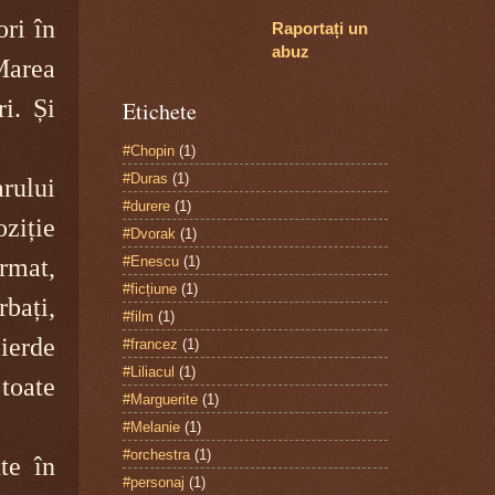
ori în
Raportați un
abuz
Marea
ri. Și
Etichete
#Chopin
(1)
#Duras
(1)
arului
#durere
(1)
ziție
#Dvorak
(1)
#Enescu
(1)
rmat,
#ficțiune
(1)
bați,
#film
(1)
ierde
#francez
(1)
#Liliacul
(1)
 toate
#Marguerite
(1)
#Melanie
(1)
#orchestra
(1)
te în
#personaj
(1)