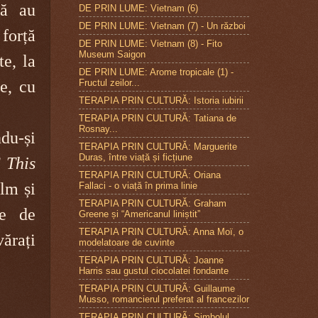
nă au
DE PRIN LUME: Vietnam (6)
DE PRIN LUME: Vietnam (7) - Un război
orță
DE PRIN LUME: Vietnam (8) - Fito
Museum Saigon
te, la
DE PRIN LUME: Arome tropicale (1) -
Fructul zeilor...
te, cu
TERAPIA PRIN CULTURĂ: Istoria iubirii
TERAPIA PRIN CULTURĂ: Tatiana de
Rosnay...
ndu-și
TERAPIA PRIN CULTURĂ: Marguerite
Duras, între viață și ficțiune
 This
TERAPIA PRIN CULTURĂ: Oriana
ilm și
Fallaci - o viață în prima linie
TERAPIA PRIN CULTURĂ: Graham
re de
Greene și “Americanul liniștit”
TERAPIA PRIN CULTURĂ: Anna Moï, o
ărați
modelatoare de cuvinte
TERAPIA PRIN CULTURĂ: Joanne
Harris sau gustul ciocolatei fondante
TERAPIA PRIN CULTURÃ: Guillaume
Musso, romancierul preferat al francezilor
TERAPIA PRIN CULTURÃ: Simbolul