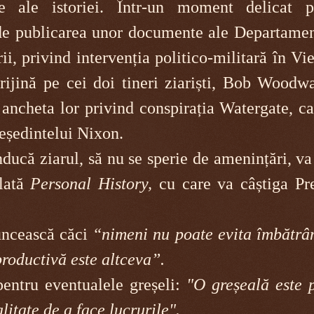
e ale istoriei. Într-un moment delicat p
de publicarea unor documente ale Departamen
ii, privind intervenția politico-militară în V
prijină pe cei doi tineri ziariști, Bob Woodw
 ancheta lor privind conspirația Watergate, c
eședintelui Nixon.
ducă ziarul, să nu se sperie de amenințări, va
ulată
Personal
History,
cu care va câștiga Pr
uncească căci
“nimeni nu poate evita îmbătrân
roductivă este altceva”.
entru eventualele greșeli:
"O greșeală este p
litate de a face lucrurile".