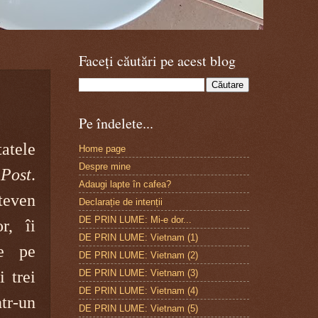
Faceți căutări pe acest blog
Pe îndelete...
atele
Home page
Despre mine
Post
.
Adaugi lapte în cafea?
even
Declarație de intenții
DE PRIN LUME: Mi-e dor...
r, îi
DE PRIN LUME: Vietnam (1)
le pe
DE PRIN LUME: Vietnam (2)
DE PRIN LUME: Vietnam (3)
 trei
DE PRIN LUME: Vietnam (4)
tr-un
DE PRIN LUME: Vietnam (5)