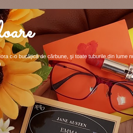
oare
ra c-o bucăţică de cărbune, şi toate tuburile din lume nu-
)