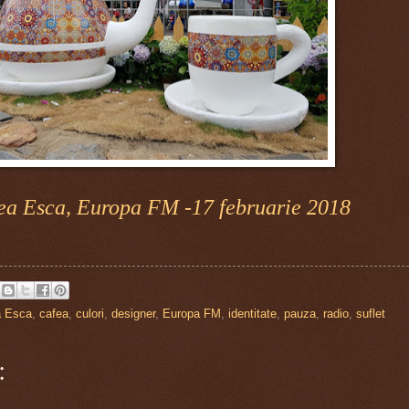
ea Esca, Europa FM -17 februarie 2018
a Esca
,
cafea
,
culori
,
designer
,
Europa FM
,
identitate
,
pauza
,
radio
,
suflet
: