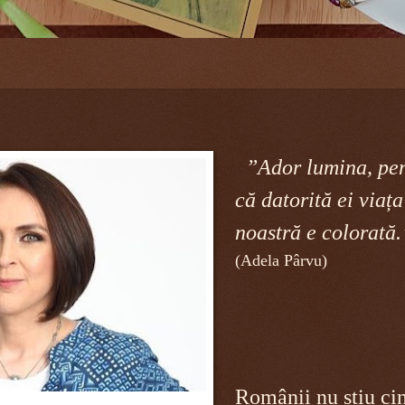
”Ador lumina, pe
că datorită ei viața
noastră e colorată.
(Adela Pârvu)
Românii nu știu ci