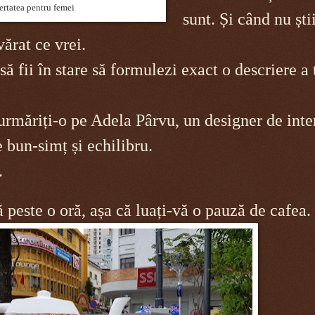
ertatea pentru femei
sunt. Și când nu ști
vărat ce vrei.
ă fii în stare să formulezi exact o descriere a t
urmăriți-o pe Adela Pârvu, un designer de inte
 bun-simț și echilibru.
.
peste o oră, așa că luați-vă o pauză de cafea.