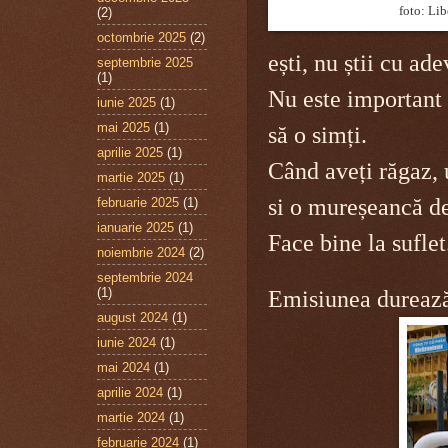
foto: Lib
(2)
octombrie 2025
(2)
ești, nu știi cu ade
septembrie 2025
(1)
Nu este important s
iunie 2025
(1)
mai 2025
(1)
să o simți.
aprilie 2025
(1)
Când aveți răgaz, 
martie 2025
(1)
si o mureșeancă de
februarie 2025
(1)
ianuarie 2025
(1)
Face bine la suflet
noiembrie 2024
(2)
septembrie 2024
(1)
Emisiunea durează 
august 2024
(1)
iunie 2024
(1)
mai 2024
(1)
aprilie 2024
(1)
martie 2024
(1)
februarie 2024
(1)