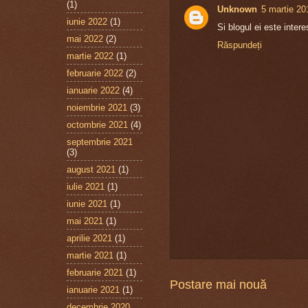
(1)
Unknown
5 martie 20
iunie 2022
(1)
Si blogul ei este interes
mai 2022
(2)
Răspundeți
martie 2022
(1)
februarie 2022
(2)
ianuarie 2022
(4)
noiembrie 2021
(3)
octombrie 2021
(4)
septembrie 2021
(3)
august 2021
(1)
iulie 2021
(1)
iunie 2021
(1)
mai 2021
(1)
aprilie 2021
(1)
martie 2021
(1)
februarie 2021
(1)
Postare mai nouă
ianuarie 2021
(1)
decembrie 2020