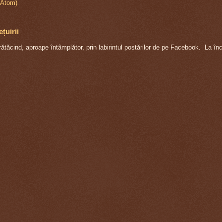
(Atom)
țuirii
ăcind, aproape întâmplător, prin labirintul postărilor de pe Facebook. La în