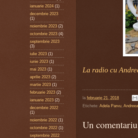
ianuarie 2024
(1)
decembrie 2023
(1)
noiembrie 2023
(2)
octombrie 2023
(4)
septembrie 2023
(3)
iulie 2023
(1)
iunie 2023
(1)
La radio cu Andre
mai 2023
(1)
aprilie 2023
(2)
martie 2023
(1)
februarie 2023
(2)
la
februarie 21, 2018
ianuarie 2023
(2)
Etichete:
Adela Parvu
,
Andree
decembrie 2022
(1)
noiembrie 2022
(1)
Un comentariu
octombrie 2022
(1)
septembrie 2022