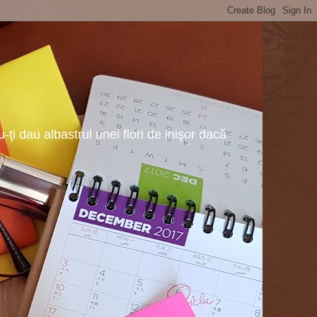
ţi dau albastrul unei flori de inişor dacă