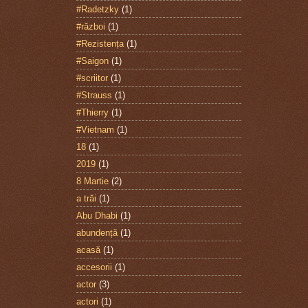
#Radetzky
(1)
#război
(1)
#Rezistența
(1)
#Saigon
(1)
#scriitor
(1)
#Strauss
(1)
#Thierry
(1)
#Vietnam
(1)
18
(1)
2019
(1)
8 Martie
(2)
a trăi
(1)
Abu Dhabi
(1)
abundență
(1)
acasă
(1)
accesorii
(1)
actor
(3)
actori
(1)