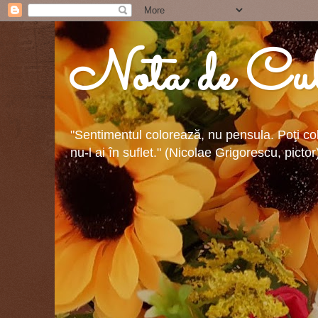
Nota de Cul
"Sentimentul colorează, nu pensula. Poţi colo
nu-l ai în suflet." (Nicolae Grigorescu, pictor