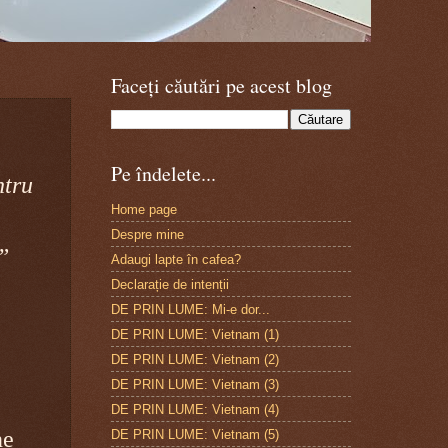
Faceți căutări pe acest blog
Pe îndelete...
ntru
Home page
Despre mine
”
Adaugi lapte în cafea?
Declarație de intenții
DE PRIN LUME: Mi-e dor...
DE PRIN LUME: Vietnam (1)
DE PRIN LUME: Vietnam (2)
DE PRIN LUME: Vietnam (3)
DE PRIN LUME: Vietnam (4)
ne
DE PRIN LUME: Vietnam (5)