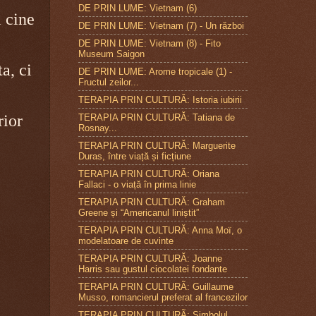
DE PRIN LUME: Vietnam (6)
i cine
DE PRIN LUME: Vietnam (7) - Un război
DE PRIN LUME: Vietnam (8) - Fito
Museum Saigon
a, ci
DE PRIN LUME: Arome tropicale (1) -
Fructul zeilor...
TERAPIA PRIN CULTURĂ: Istoria iubirii
rior
TERAPIA PRIN CULTURĂ: Tatiana de
Rosnay...
TERAPIA PRIN CULTURĂ: Marguerite
Duras, între viață și ficțiune
TERAPIA PRIN CULTURĂ: Oriana
Fallaci - o viață în prima linie
TERAPIA PRIN CULTURĂ: Graham
Greene și “Americanul liniștit”
TERAPIA PRIN CULTURĂ: Anna Moï, o
modelatoare de cuvinte
TERAPIA PRIN CULTURĂ: Joanne
Harris sau gustul ciocolatei fondante
TERAPIA PRIN CULTURÃ: Guillaume
Musso, romancierul preferat al francezilor
TERAPIA PRIN CULTURÃ: Simbolul