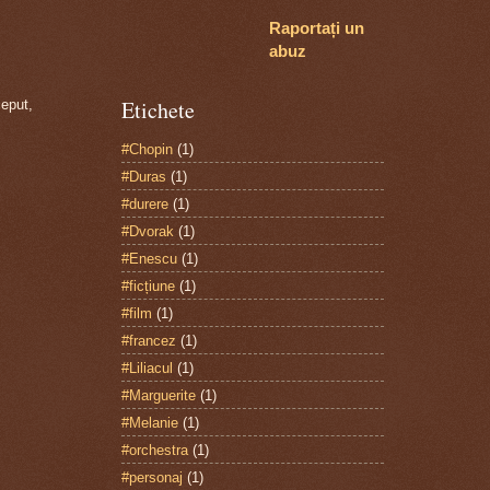
Raportați un
abuz
Etichete
ceput,
#Chopin
(1)
#Duras
(1)
#durere
(1)
#Dvorak
(1)
#Enescu
(1)
#ficțiune
(1)
#film
(1)
#francez
(1)
#Liliacul
(1)
#Marguerite
(1)
#Melanie
(1)
#orchestra
(1)
#personaj
(1)