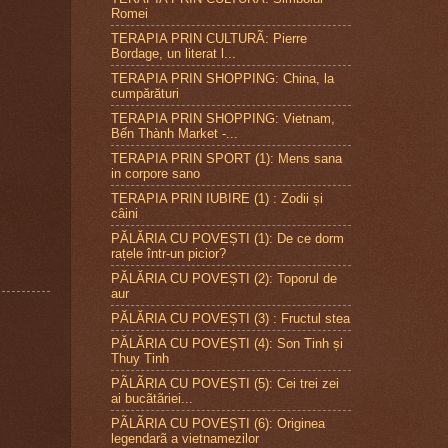
Romei
TERAPIA PRIN CULTURÃ: Pierre
Bordage, un literat l...
TERAPIA PRIN SHOPPING: China, la
cumpărături
TERAPIA PRIN SHOPPING: Vietnam,
Bến Thành Market -...
TERAPIA PRIN SPORT (1): Mens sana
in corpore sano
TERAPIA PRIN IUBIRE (1) : Zodii și
câini
PĂLĂRIA CU POVEȘTI (1): De ce dorm
rațele într-un picior?
PĂLĂRIA CU POVEȘTI (2): Toporul de
aur
PĂLĂRIA CU POVEȘTI (3) : Fructul stea
PĂLĂRIA CU POVEȘTI (4): Son Tinh și
Thuy Tinh
PÃLÃRIA CU POVEȘTI (5): Cei trei zei
ai bucãtãriei...
PÃLÃRIA CU POVEȘTI (6): Originea
legendarã a vietnamezilor