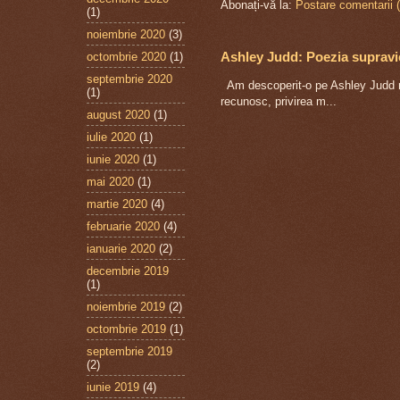
Abonați-vă la:
Postare comentarii 
(1)
noiembrie 2020
(3)
Ashley Judd: Poezia supravie
octombrie 2020
(1)
septembrie 2020
Am descoperit-o pe Ashley Judd răt
(1)
recunosc, privirea m...
august 2020
(1)
iulie 2020
(1)
iunie 2020
(1)
mai 2020
(1)
martie 2020
(4)
februarie 2020
(4)
ianuarie 2020
(2)
decembrie 2019
(1)
noiembrie 2019
(2)
octombrie 2019
(1)
septembrie 2019
(2)
iunie 2019
(4)