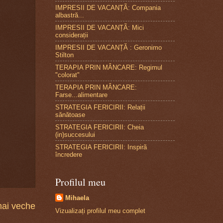
IMPRESII DE VACANȚÃ: Compania
albastră...
IMPRESII DE VACANȚÃ: Mici
considerații
IMPRESII DE VACANȚĂ : Geronimo
Stilton
TERAPIA PRIN MÂNCARE: Regimul
"colorat"
TERAPIA PRIN MÂNCARE:
Farse...alimentare
STRATEGIA FERICIRII: Relații
sănătoase
STRATEGIA FERICIRII: Cheia
(in)succesului
STRATEGIA FERICIRII: Inspirã
încredere
Profilul meu
Mihaela
mai veche
Vizualizați profilul meu complet