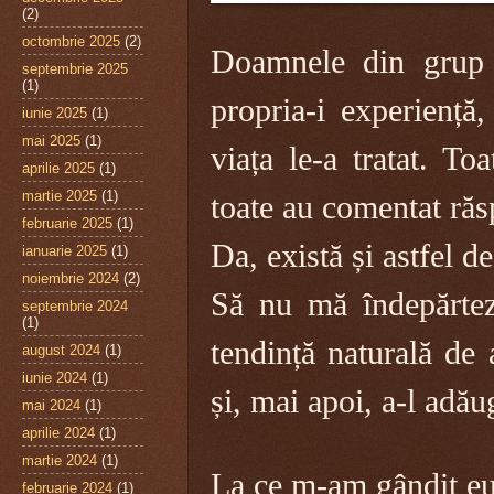
(2)
octombrie 2025
(2)
Doamnele din grup 
septembrie 2025
(1)
propria-i experiență
iunie 2025
(1)
mai 2025
(1)
viața le-a tratat. To
aprilie 2025
(1)
martie 2025
(1)
toate au comentat răsp
februarie 2025
(1)
Da, există și astfel d
ianuarie 2025
(1)
noiembrie 2024
(2)
Să nu mă îndepărtez
septembrie 2024
(1)
tendință naturală de 
august 2024
(1)
iunie 2024
(1)
și, mai apoi, a-l adău
mai 2024
(1)
aprilie 2024
(1)
martie 2024
(1)
La ce m-am gândit eu
februarie 2024
(1)