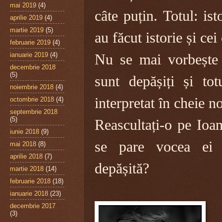
mai 2019
(4)
câte puțin. Totul: ist
aprilie 2019
(4)
martie 2019
(5)
au făcut istorie și cei
februarie 2019
(4)
ianuarie 2019
(4)
Nu se mai vorbește d
decembrie 2018
(5)
sunt depășiți și tot
noiembrie 2018
(4)
interpretat în cheie n
octombrie 2018
(4)
septembrie 2018
(5)
Reascultați-o pe Ioa
iunie 2018
(9)
se pare vocea ei f
mai 2018
(8)
aprilie 2018
(7)
depășită?
martie 2018
(14)
februarie 2018
(18)
ianuarie 2018
(23)
decembrie 2017
(3)