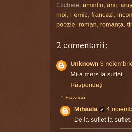
Etichete:
amintiri
,
anii
,
artiș
moi
,
Fernic
,
francezi
,
incon
poezie
,
roman
,
romanța
,
t
2 comentarii:
Unknown
3 noiembri
Mi-a mers la suflet...
Răspundeți
Răspunsuri
Mihaela
4 noiemb
De la suflet la suflet.