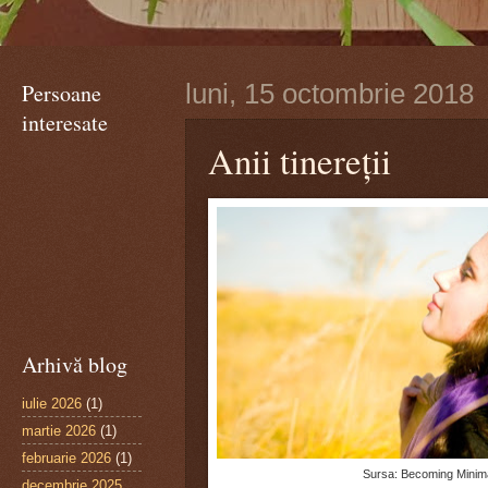
Persoane
luni, 15 octombrie 2018
interesate
Anii tinereții
Arhivă blog
iulie 2026
(1)
martie 2026
(1)
februarie 2026
(1)
Sursa: Becoming Minima
decembrie 2025