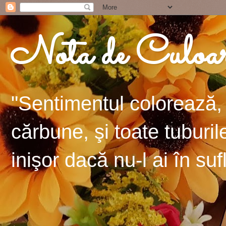
Nota de Culoa
"Sentimentul colorează, 
cărbune, şi toate tuburil
inişor dacă nu-l ai în suf