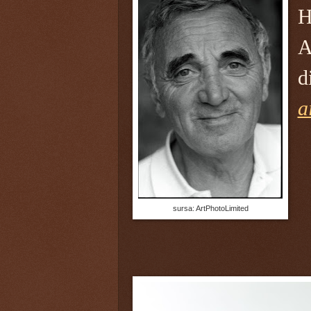
H
A
d
a
sursa: ArtPhotoLimited