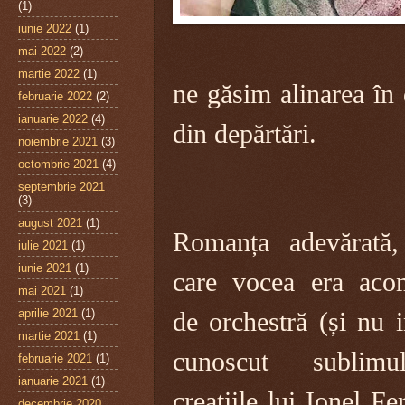
(1)
iunie 2022
(1)
mai 2022
(2)
martie 2022
(1)
ne găsim alinarea în 
februarie 2022
(2)
ianuarie 2022
(4)
din depărtări.
noiembrie 2021
(3)
octombrie 2021
(4)
septembrie 2021
(3)
august 2021
(1)
Romanța adevărată,
iulie 2021
(1)
iunie 2021
(1)
care vocea era aco
mai 2021
(1)
aprilie 2021
(1)
de orchestră (și nu 
martie 2021
(1)
cunoscut sublim
februarie 2021
(1)
ianuarie 2021
(1)
creațiile lui
Ionel Fer
decembrie 2020