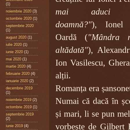
(1)
mai aduci am
noiembrie 2020
(3)
octombrie 2020
(1)
doamnă?"
), Ionel 
septembrie 2020
(1)
Oardă (
"Mândra 
august 2020
(1)
iulie 2020
(1)
altădată"
), Alexand
iunie 2020
(1)
mai 2020
(1)
Ion Vasilescu, Gher
martie 2020
(4)
alții.
februarie 2020
(4)
ianuarie 2020
(2)
Romanța era șansonet
decembrie 2019
(1)
Numai că dacă în șco
noiembrie 2019
(2)
octombrie 2019
(1)
și mari, li se pun me
septembrie 2019
(2)
vorbește de Gilbert 
iunie 2019
(4)