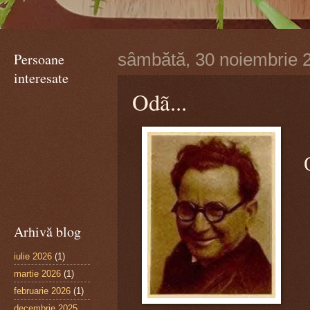
Persoane
sâmbătă, 30 noiembrie 
interesate
Odã...
Arhivă blog
iulie 2026
(1)
martie 2026
(1)
februarie 2026
(1)
decembrie 2025