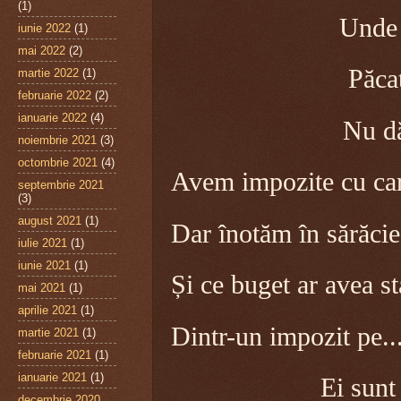
(1)
Unde s
iunie 2022
(1)
mai 2022
(2)
Păcat
martie 2022
(1)
februarie 2022
(2)
ianuarie 2022
(4)
Nu dă şi 
noiembrie 2021
(3)
octombrie 2021
(4)
Avem impozite cu car
septembrie 2021
(3)
august 2021
(1)
Dar înotăm în sărăcie
iulie 2021
(1)
iunie 2021
(1)
Și ce buget ar avea st
mai 2021
(1)
aprilie 2021
(1)
Dintr-un impozit pe.
martie 2021
(1)
februarie 2021
(1)
ianuarie 2021
(1)
Ei sunt
decembrie 2020