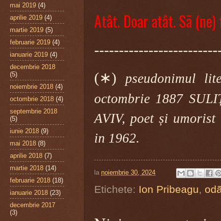
mai 2019
(4)
Atât. Doar atât.
Sã (ne) 
aprilie 2019
(4)
martie 2019
(5)
februarie 2019
(4)
-------------------------
ianuarie 2019
(4)
decembrie 2018
(∗)
(5)
pseudonimul li
noiembrie 2018
(4)
octombrie 1887 SULI
octombrie 2018
(4)
septembrie 2018
AVIV, poet și umorist 
(5)
iunie 2018
(9)
in 1962.
mai 2018
(8)
aprilie 2018
(7)
martie 2018
(14)
la
noiembrie 30, 2024
februarie 2018
(18)
Etichete:
Ion Pribeagu
,
od
ianuarie 2018
(23)
decembrie 2017
(3)