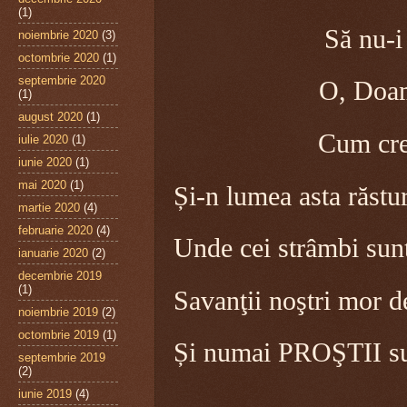
(1)
Să nu-i jig
noiembrie 2020
(3)
octombrie 2020
(1)
septembrie 2020
O, Doamne,
(1)
august 2020
(1)
Cum cresc 
iulie 2020
(1)
iunie 2020
(1)
mai 2020
(1)
Și-n lumea asta răstu
martie 2020
(4)
februarie 2020
(4)
Unde cei strâmbi sunt
ianuarie 2020
(2)
decembrie 2019
(1)
Savanţii noştri mor 
noiembrie 2019
(2)
octombrie 2019
(1)
Și numai PROŞTII sun
septembrie 2019
(2)
iunie 2019
(4)