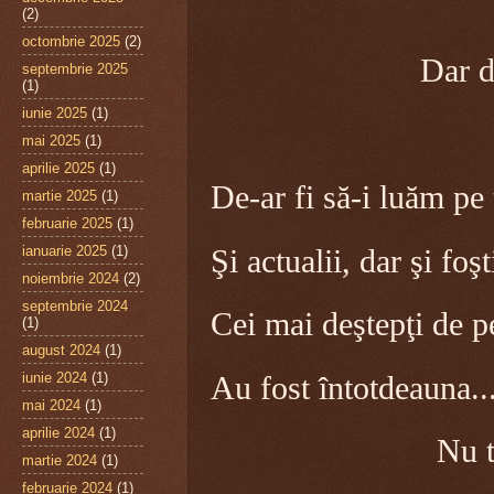
(2)
octombrie 2025
(2)
Dar d
septembrie 2025
(1)
iunie 2025
(1)
Cu prostu
mai 2025
(1)
aprilie 2025
(1)
De-ar fi să-i luăm pe 
martie 2025
(1)
februarie 2025
(1)
ianuarie 2025
(1)
Şi actualii, dar şi foşt
noiembrie 2024
(2)
septembrie 2024
Cei mai deştepţi de 
(1)
august 2024
(1)
iunie 2024
(1)
Au fost întotdeauna.
mai 2024
(1)
aprilie 2024
(1)
Nu t
martie 2024
(1)
februarie 2024
(1)