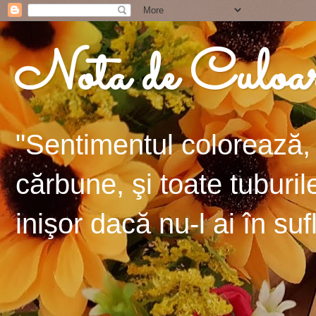
Nota de Culoa
"Sentimentul colorează, 
cărbune, şi toate tuburil
inişor dacă nu-l ai în suf