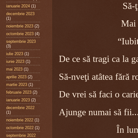
Să-ţi facă
ianuarie 2024
(1)
decembrie 2023
(1)
Mai bin
noiembrie 2023
(2)
octombrie 2023
(4)
“Iubite Doa
septembrie 2023
(3)
iulie 2023
(1)
De ce să tragi ca la g
iunie 2023
(1)
mai 2023
(1)
Să-nveţi atâtea fără ro
aprilie 2023
(2)
martie 2023
(1)
De vrei să faci o cari
februarie 2023
(2)
ianuarie 2023
(2)
decembrie 2022
Ajunge numai să fii.
(1)
noiembrie 2022
(1)
În lu
octombrie 2022
(1)
septembrie 2022