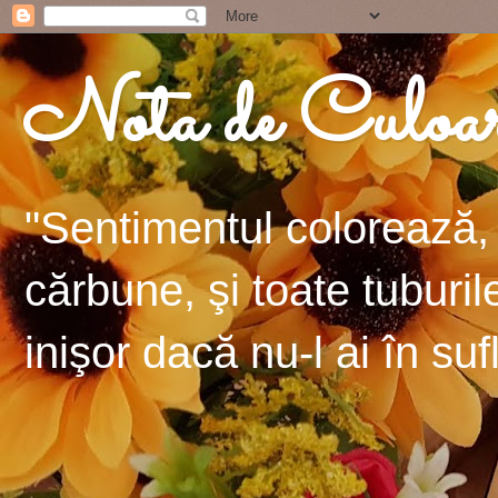
Nota de Culoa
"Sentimentul colorează, 
cărbune, şi toate tuburil
inişor dacă nu-l ai în suf