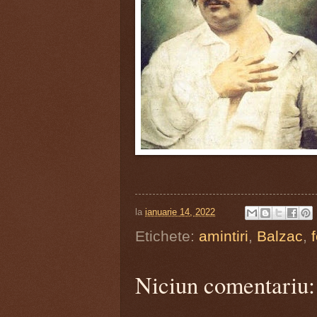
la
ianuarie 14, 2022
Etichete:
amintiri
,
Balzac
,
Niciun comentariu: