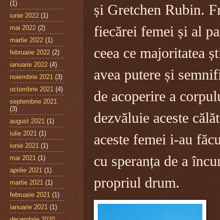
(1)
și Gretchen Rubin. Fr
iunie 2022
(1)
fiecărei femei și al p
mai 2022
(2)
martie 2022
(1)
ceea ce majoritatea ș
februarie 2022
(2)
ianuarie 2022
(4)
avea putere și semnif
noiembrie 2021
(3)
octombrie 2021
(4)
de acoperire a corpu
septembrie 2021
(3)
dezvăluie aceste călăt
august 2021
(1)
iulie 2021
(1)
aceste femei
i-au făc
iunie 2021
(1)
cu speranța de a încur
mai 2021
(1)
aprilie 2021
(1)
propriul drum.
martie 2021
(1)
februarie 2021
(1)
ianuarie 2021
(1)
decembrie 2020