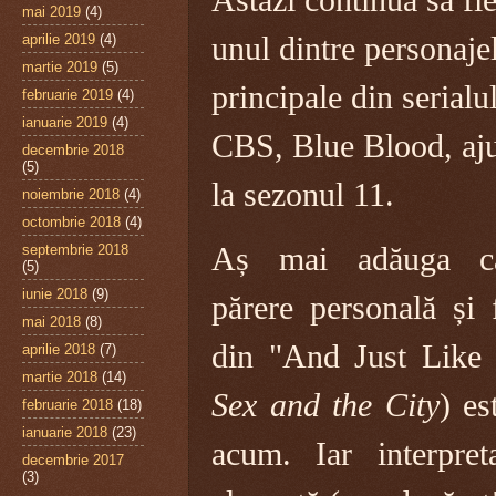
Astăzi continuă să fi
mai 2019
(4)
aprilie 2019
(4)
unul dintre personaje
martie 2019
(5)
principale din serialu
februarie 2019
(4)
ianuarie 2019
(4)
CBS, Blue Blood, aj
decembrie 2018
(5)
la sezonul 11.
noiembrie 2018
(4)
octombrie 2018
(4)
septembrie 2018
Aș mai adăuga 
(5)
iunie 2018
(9)
părere personală și 
mai 2018
(8)
din "And Just Like T
aprilie 2018
(7)
martie 2018
(14)
Sex and the City
) es
februarie 2018
(18)
ianuarie 2018
(23)
acum. Iar interpret
decembrie 2017
(3)