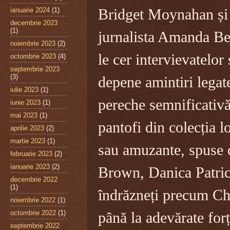
ianuarie 2024
(1)
Bridget Moynahan și
decembrie 2023
(1)
jurnalista Amanda B
noiembrie 2023
(2)
le cer intervievatelor 
octombrie 2023
(4)
septembrie 2023
(3)
depene amintiri legat
iulie 2023
(1)
pereche semnificativ
iunie 2023
(1)
mai 2023
(1)
pantofi din colecția 
aprilie 2023
(2)
martie 2023
(1)
sau amuzante, spuse 
februarie 2023
(2)
ianuarie 2023
(2)
Brown, Danica Patric
decembrie 2022
(1)
îndrăzneți precum Ch
noiembrie 2022
(1)
octombrie 2022
(1)
până la adevărate for
septembrie 2022