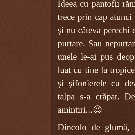
Ideea cu pantofii răm
trece prin cap atunci
și nu câteva perechi 
purtare. Sau nepurta
unele le-ai pus deopa
luat cu tine la tropice
și șifonierele cu de
talpa s-a crăpat.
De
amintiri...😉
Dincolo de glumă, 