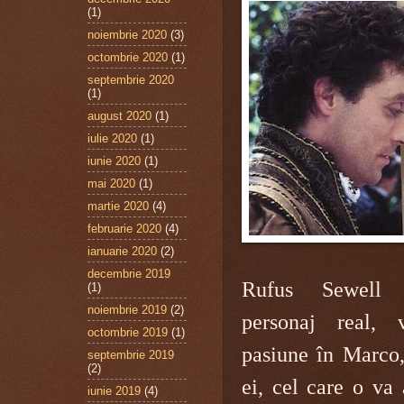
(1)
noiembrie 2020
(3)
octombrie 2020
(1)
septembrie 2020
(1)
august 2020
(1)
iulie 2020
(1)
iunie 2020
(1)
mai 2020
(1)
martie 2020
(4)
februarie 2020
(4)
ianuarie 2020
(2)
decembrie 2019
Rufus Sewell 
(1)
noiembrie 2019
(2)
personaj real, 
octombrie 2019
(1)
pasiune în Marco, 
septembrie 2019
(2)
ei, cel care o va 
iunie 2019
(4)