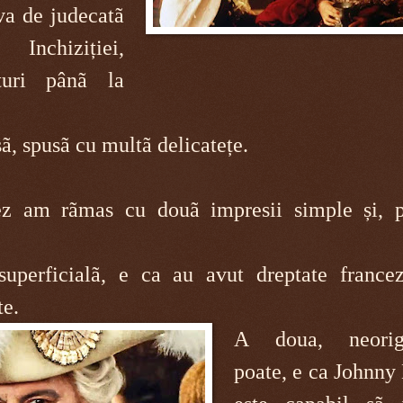
va de judecatã
nchiziției,
turi pânã la
, spusã cu multã delicatețe.
ez am rãmas cu douã impresii simple și, p
superficialã, e ca au avut dreptate francez
te.
A doua, neorigi
poate, e ca Johnny