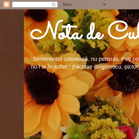
Nota de Cul
"Sentimentul colorează, nu pensula. Poţi colo
nu-l ai în suflet." (Nicolae Grigorescu, pictor