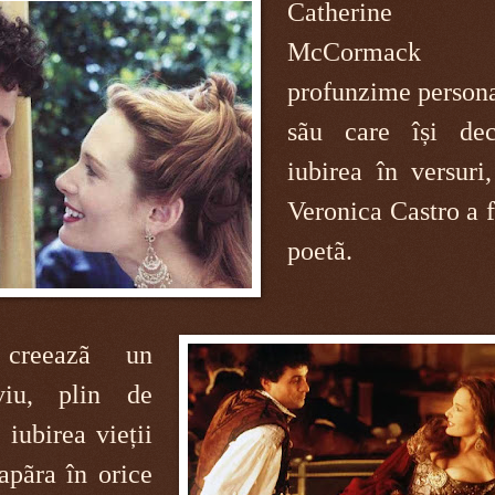
Catherine J
McCormack
profunzime persona
sãu care își de
iubirea în versuri
Veronica Castro a f
poetã.
creeazã un
viu, plin de
iubirea vieții
apãra în orice