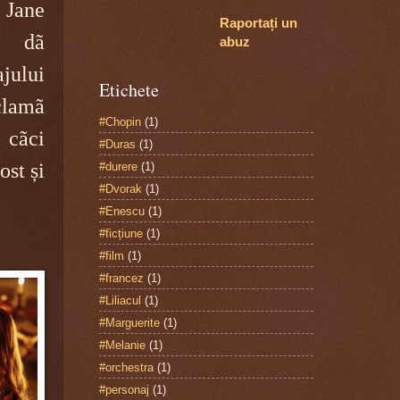
ane
Raportați un
 dã
abuz
jului
Etichete
clamã
#Chopin
(1)
, cãci
#Duras
(1)
ost și
#durere
(1)
#Dvorak
(1)
#Enescu
(1)
#ficțiune
(1)
#film
(1)
#francez
(1)
#Liliacul
(1)
#Marguerite
(1)
#Melanie
(1)
#orchestra
(1)
#personaj
(1)