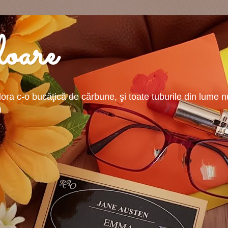
oare
ra c-o bucăţică de cărbune, şi toate tuburile din lume nu-
)