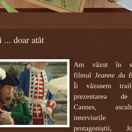
 ... doar atât
Am vãzut în sfâ
filmul
Jeanne du B
Îi vãzusem traile
prezentarea d
Cannes, ascult
interviuril
protagoniștii, J