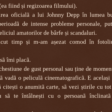
a fiind și regizoarea filmului).
nirea oficialã a lui Johnny Depp în lumea b
perioadã de intense probleme personale, put
eliciul amatorilor de bârfe și scandaluri.
cut timp și m-am așezat comod în fotoli
sã îmi placã.
 chestiune de gust personal sau ține de momen
ã vadã o peliculã cinematograficã. E același
citești o anumitã carte, sã vezi știrile cu tot
u sã te întâlnești cu o persoanã înclinatã