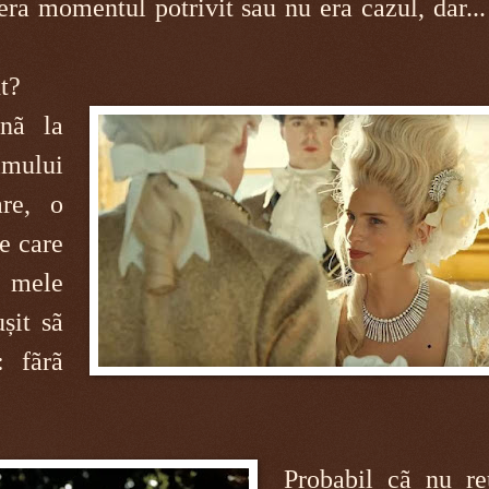
ra momentul potrivit sau nu era cazul, dar..
t?
nã la
mului
are, o
pe care
 mele
șit sã
: fãrã
Probabil cã nu re