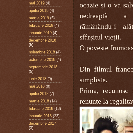
mai 2019
(4)
ocazie și o va sal
aprilie 2019
(4)
nedreaptã a I
martie 2019
(5)
rãmânându-i alã
februarie 2019
(4)
ianuarie 2019
(4)
sfârșitul vieții.
decembrie 2018
(5)
O poveste frumoasã
noiembrie 2018
(4)
octombrie 2018
(4)
septembrie 2018
Din filmul franc
(5)
simpliste.
iunie 2018
(9)
mai 2018
(8)
Prima, recunosc 
aprilie 2018
(7)
renunțe la regalita
martie 2018
(14)
februarie 2018
(18)
ianuarie 2018
(23)
decembrie 2017
(3)