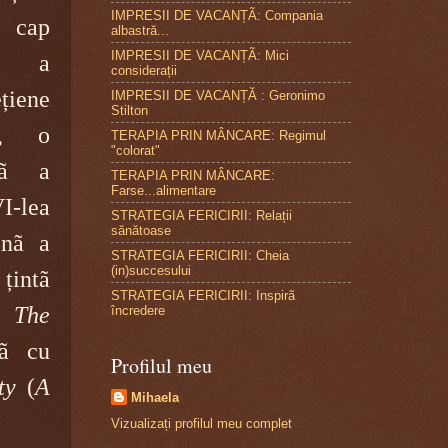
IMPRESII DE VACANȚÃ: Compania
 cap
albastră...
IMPRESII DE VACANȚÃ: Mici
ce a
considerații
țiene
IMPRESII DE VACANȚĂ : Geronimo
Stilton
o, o
TERAPIA PRIN MÂNCARE: Regimul
"colorat"
ntã a
TERAPIA PRIN MÂNCARE:
Farse...alimentare
I-lea
STRATEGIA FERICIRII: Relații
sănătoase
inã a
STRATEGIA FERICIRII: Cheia
(in)succesului
țintã
STRATEGIA FERICIRII: Inspirã
ea
The
încredere
sã cu
Profilul meu
ty
(
A
Mihaela
Vizualizați profilul meu complet