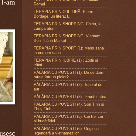
. l-am
Romei
TERAPIA PRIN CULTURÃ: Pierre
Bordage, un literat l...
TERAPIA PRIN SHOPPING: China, la
cumpărături
TERAPIA PRIN SHOPPING: Vietnam,
Bến Thành Market -...
TERAPIA PRIN SPORT (1): Mens sana
in corpore sano
TERAPIA PRIN IUBIRE (1) : Zodii și
câini
PĂLĂRIA CU POVEȘTI (1): De ce dorm
rațele într-un picior?
PĂLĂRIA CU POVEȘTI (2): Toporul de
aur
PĂLĂRIA CU POVEȘTI (3) : Fructul stea
PĂLĂRIA CU POVEȘTI (4): Son Tinh și
Thuy Tinh
PÃLÃRIA CU POVEȘTI (5): Cei trei zei
ai bucãtãriei...
PÃLÃRIA CU POVEȘTI (6): Originea
ușesc
legendarã a vietnamezilor