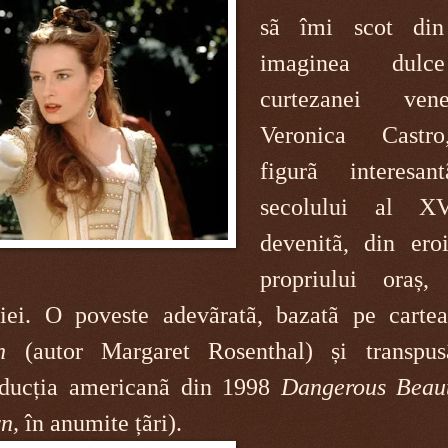
sã îmi scot din
imaginea dul
curtezanei vene
Veronica Castr
figurã interesa
secolului al XV
devenitã, din ero
propriului oraș, 
iției. O poveste adevãratã, bazatã pe cart
n
(autor Margaret Rosenthal) și tran
spu
oducția americanã din 1998
Dangerous Beau
n,
în anumite țãri).