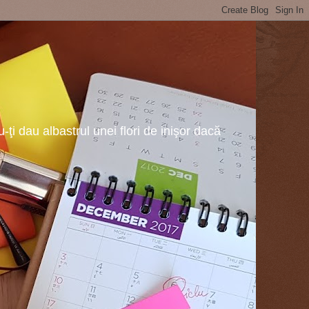
ţi dau albastrul unei flori de inişor dacă