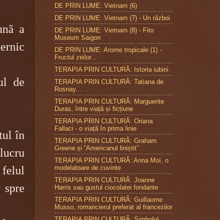
DE PRIN LUME: Vietnam (6)
DE PRIN LUME: Vietnam (7) - Un război
unã a
DE PRIN LUME: Vietnam (8) - Fito
Museum Saigon
ernic
DE PRIN LUME: Arome tropicale (1) -
Fructul zeilor...
TERAPIA PRIN CULTURĂ: Istoria iubirii
ul de
TERAPIA PRIN CULTURĂ: Tatiana de
Rosnay...
TERAPIA PRIN CULTURĂ: Marguerite
Duras, între viață și ficțiune
TERAPIA PRIN CULTURĂ: Oriana
Fallaci - o viață în prima linie
tul în
TERAPIA PRIN CULTURĂ: Graham
Greene și “Americanul liniștit”
 lucru
TERAPIA PRIN CULTURĂ: Anna Moï, o
modelatoare de cuvinte
 felul
TERAPIA PRIN CULTURĂ: Joanne
 spre
Harris sau gustul ciocolatei fondante
TERAPIA PRIN CULTURÃ: Guillaume
Musso, romancierul preferat al francezilor
TERAPIA PRIN CULTURÃ: Simbolul