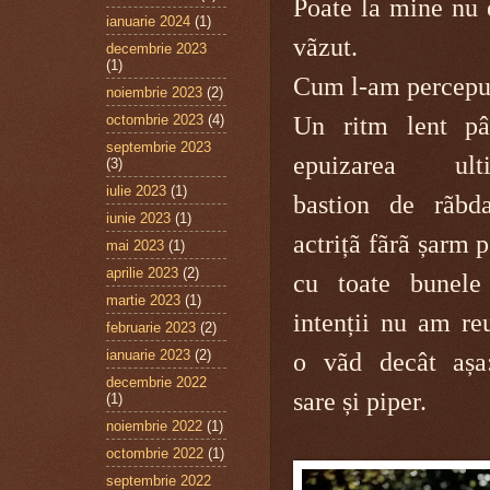
Poate la mine nu e
ianuarie 2024
(1)
vãzut.
decembrie 2023
(1)
Cum l-am percepu
noiembrie 2023
(2)
octombrie 2023
(4)
Un ritm lent pâ
septembrie 2023
epuizarea ulti
(3)
iulie 2023
(1)
bastion de rãbd
iunie 2023
(1)
actrițã fãrã șarm 
mai 2023
(1)
aprilie 2023
(2)
cu toate bunele
martie 2023
(1)
intenții nu am reu
februarie 2023
(2)
ianuarie 2023
(2)
o vãd decât așa
decembrie 2022
sare și piper.
(1)
noiembrie 2022
(1)
octombrie 2022
(1)
septembrie 2022