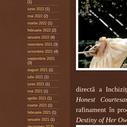
(1)
iunie 2022
(1)
mai 2022
(2)
martie 2022
(1)
februarie 2022
(2)
ianuarie 2022
(4)
noiembrie 2021
(3)
octombrie 2021
(4)
septembrie 2021
(3)
august 2021
(1)
iulie 2021
(1)
iunie 2021
(1)
directã a Inchiz
mai 2021
(1)
Honest Courtesa
aprilie 2021
(1)
martie 2021
(1)
rafinament în pr
februarie 2021
(1)
Destiny of Her Ow
ianuarie 2021
(1)
decembrie 2020