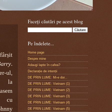
Faceți căutări pe acest blog
Pe îndelete...
Home page
rșit
Despre mine
arry
.
Adaugi lapte în cafea?
Declarație de intenții
r-ul,
DE PRIN LUME: Mi-e dor...
e la
DE PRIN LUME: Vietnam (1)
asem
DE PRIN LUME: Vietnam (2)
DE PRIN LUME: Vietnam (3)
e cu
DE PRIN LUME: Vietnam (4)
ohnny
DE PRIN LUME: Vietnam (5)