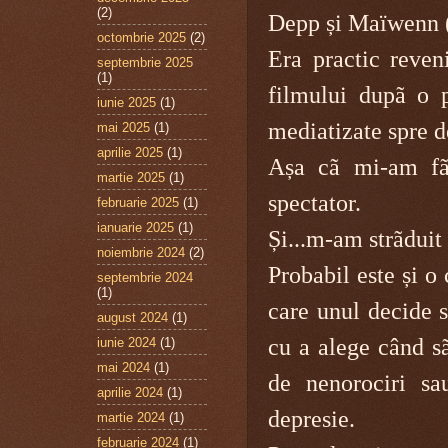
(2)
Depp și Maïwenn (e
octombrie 2025
(2)
Era practic reve
septembrie 2025
(1)
filmului dupã o 
iunie 2025
(1)
mediatizate spre d
mai 2025
(1)
aprilie 2025
(1)
Așa cã mi-am fã
martie 2025
(1)
spectator.
februarie 2025
(1)
ianuarie 2025
(1)
Și...m-am strãduit 
noiembrie 2024
(2)
Probabil este și o
septembrie 2024
(1)
care unul decide s
august 2024
(1)
cu a alege când sã 
iunie 2024
(1)
mai 2024
(1)
de nenorociri sa
aprilie 2024
(1)
depresie.
martie 2024
(1)
februarie 2024
(1)