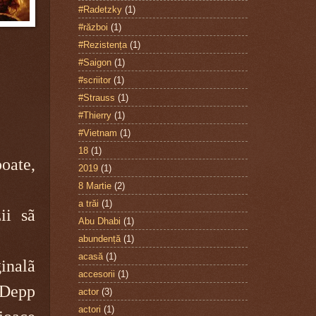
#Radetzky
(1)
#război
(1)
#Rezistența
(1)
#Saigon
(1)
#scriitor
(1)
#Strauss
(1)
#Thierry
(1)
#Vietnam
(1)
18
(1)
oate,
2019
(1)
8 Martie
(2)
a trăi
(1)
ii sã
Abu Dhabi
(1)
abundență
(1)
acasă
(1)
nalã
accesorii
(1)
 Depp
actor
(3)
actori
(1)