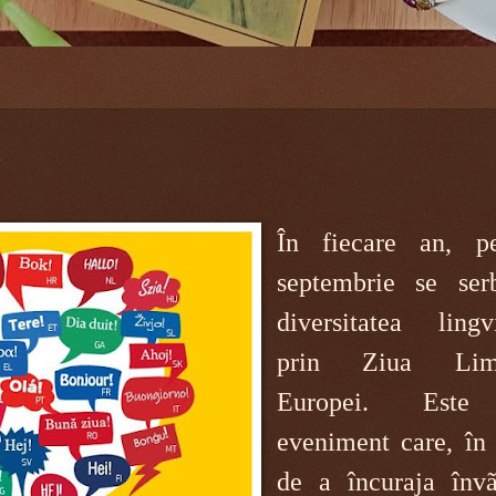
În fiecare an, 
septembrie se ser
diversitatea lingvi
prin Ziua Limb
Europei. Est
eveniment care, în 
de a încuraja învã