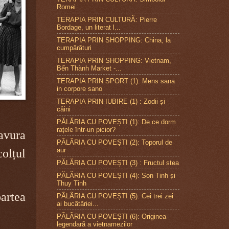
Romei
TERAPIA PRIN CULTURÃ: Pierre
Bordage, un literat l...
TERAPIA PRIN SHOPPING: China, la
cumpărături
TERAPIA PRIN SHOPPING: Vietnam,
Bến Thành Market -...
TERAPIA PRIN SPORT (1): Mens sana
in corpore sano
TERAPIA PRIN IUBIRE (1) : Zodii și
câini
PĂLĂRIA CU POVEȘTI (1): De ce dorm
rațele într-un picior?
ravura
PĂLĂRIA CU POVEȘTI (2): Toporul de
aur
colțul
PĂLĂRIA CU POVEȘTI (3) : Fructul stea
PĂLĂRIA CU POVEȘTI (4): Son Tinh și
Thuy Tinh
artea
PÃLÃRIA CU POVEȘTI (5): Cei trei zei
ai bucãtãriei...
PÃLÃRIA CU POVEȘTI (6): Originea
legendarã a vietnamezilor