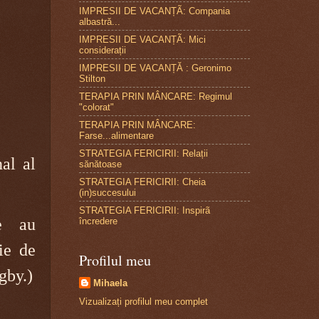
IMPRESII DE VACANȚÃ: Compania
albastră...
IMPRESII DE VACANȚÃ: Mici
considerații
IMPRESII DE VACANȚĂ : Geronimo
Stilton
TERAPIA PRIN MÂNCARE: Regimul
"colorat"
TERAPIA PRIN MÂNCARE:
Farse...alimentare
STRATEGIA FERICIRII: Relații
al al
sănătoase
STRATEGIA FERICIRII: Cheia
(in)succesului
STRATEGIA FERICIRII: Inspirã
le au
încredere
ție de
Profilul meu
ugby.)
Mihaela
Vizualizați profilul meu complet