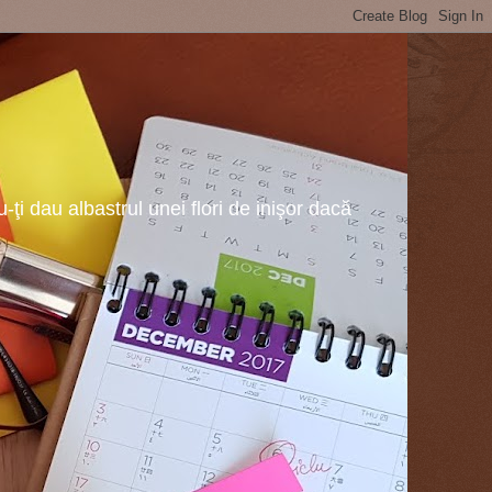
ţi dau albastrul unei flori de inişor dacă