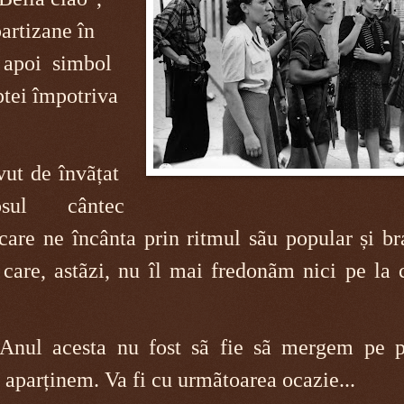
partizane în
i apoi simbol
ptei împotriva
avut de învãțat
osul cântec
 care ne încânta prin ritmul sãu popular și b
e care, astãzi, nu îl mai fredonãm nici pe la 
Anul acesta nu fost sã fie sã mergem pe p
și aparținem. Va fi cu urmãtoarea ocazie...