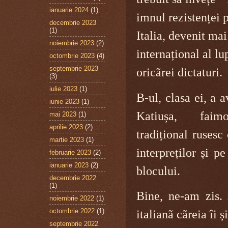
ianuarie 2024
(1)
imnul rezistenței 
decembrie 2023
(1)
Italia, devenit ma
noiembrie 2023
(2)
internațional al lu
octombrie 2023
(4)
septembrie 2023
oricãrei dictaturi.
(3)
iulie 2023
(1)
B-ul, clasa ei, a 
iunie 2023
(1)
Katiușa, faim
mai 2023
(1)
aprilie 2023
(2)
tradițional rusesc
martie 2023
(1)
interpreților și p
februarie 2023
(2)
ianuarie 2023
(2)
blocului.
decembrie 2022
(1)
Bine,
ne-am zis. 
noiembrie 2022
(1)
octombrie 2022
(1)
italianã cãreia îi 
septembrie 2022