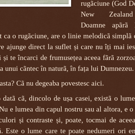
rugãciune (God D
New Zealan
Doamne apãrã 
t ca o rugãciune, are o linie melodicã simplã
e ajunge direct la suflet și care nu îți mai ie
i și te încarci de frumusețea aceea fãrã zorzo
ea unui cãntec în naturã, în fața lui Dumnezeu.
asta? Cã nu degeaba povestesc aici.
 datã cã, dincolo de ușa casei, existã o lume
Nu e lumea din capul nostru sau al altora, e 
ulori și contraste și, poate, tocmai de acee
tã. Este o lume care te poate nedumeri ori en