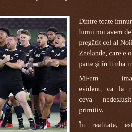
Dintre toate imnur
lumii noi avem de
pregãtit cel al Noi
Zeelande, care e o
parte și în limba m
Mi-am imag
evident, ca la r
ceva nedesluși
primitiv.
În realitate, e