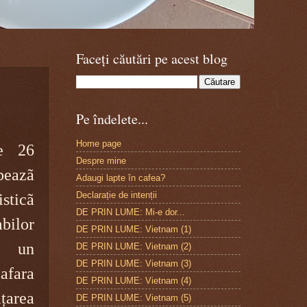
Faceți căutări pe acest blog
Pe îndelete...
Home page
pe 26
Despre mine
beazã
Adaugi lapte în cafea?
Declarație de intenții
sticã
DE PRIN LUME: Mi-e dor...
ilor
DE PRIN LUME: Vietnam (1)
e un
DE PRIN LUME: Vietnam (2)
DE PRIN LUME: Vietnam (3)
afara
DE PRIN LUME: Vietnam (4)
țarea
DE PRIN LUME: Vietnam (5)