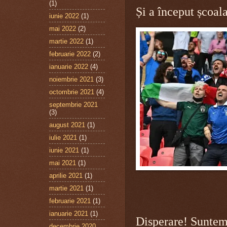
(1)
Și a început școal
iunie 2022
(1)
mai 2022
(2)
martie 2022
(1)
februarie 2022
(2)
ianuarie 2022
(4)
noiembrie 2021
(3)
octombrie 2021
(4)
septembrie 2021
(3)
august 2021
(1)
iulie 2021
(1)
iunie 2021
(1)
mai 2021
(1)
aprilie 2021
(1)
martie 2021
(1)
februarie 2021
(1)
ianuarie 2021
(1)
Disperare! Suntem 
decembrie 2020