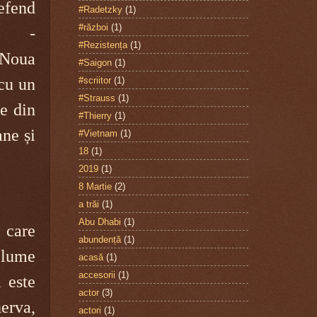
efend
#Radetzky
(1)
#război
(1)
d -
#Rezistența
(1)
Noua
#Saigon
(1)
 cu un
#scriitor
(1)
#Strauss
(1)
se din
#Thierry
(1)
ane și
#Vietnam
(1)
18
(1)
2019
(1)
8 Martie
(2)
a trăi
(1)
Abu Dhabi
(1)
 care
abundență
(1)
o lume
acasă
(1)
accesorii
(1)
a este
actor
(3)
erva,
actori
(1)