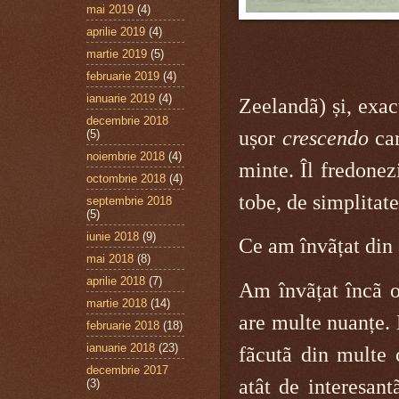
mai 2019
(4)
aprilie 2019
(4)
martie 2019
(5)
februarie 2019
(4)
ianuarie 2019
(4)
Zeelandã) și, exac
decembrie 2018
ușor
crescendo
car
(5)
noiembrie 2018
(4)
minte. Îl fredonez
octombrie 2018
(4)
tobe, de simplitat
septembrie 2018
(5)
iunie 2018
(9)
Ce am învãțat din 
mai 2018
(8)
aprilie 2018
(7)
Am învãțat încã o
martie 2018
(14)
are multe nuanțe. 
februarie 2018
(18)
ianuarie 2018
(23)
fãcutã din multe c
decembrie 2017
atât de interesan
(3)