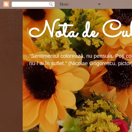
Nota de Cul
"Sentimentul colorează, nu pensula. Poţi colo
nu-l ai în suflet." (Nicolae Grigorescu, pictor