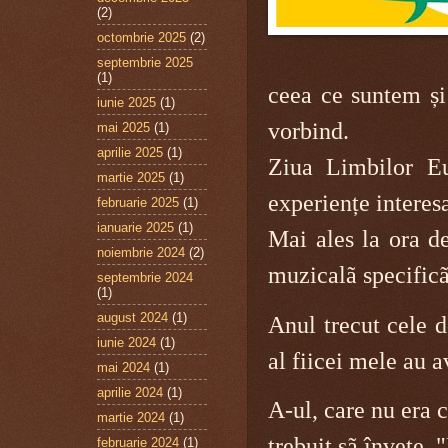
(2)
octombrie 2025
(2)
septembrie 2025
(1)
ceea ce suntem și
iunie 2025
(1)
vorbind.
mai 2025
(1)
aprilie 2025
(1)
Ziua Limbilor Eu
martie 2025
(1)
experiențe interes
februarie 2025
(1)
ianuarie 2025
(1)
Mai ales la ora 
noiembrie 2024
(2)
muzicalã specificã
septembrie 2024
(1)
august 2024
(1)
Anul trecut cele 
iunie 2024
(1)
al fiicei mele au 
mai 2024
(1)
aprilie 2024
(1)
A-ul, care nu era c
martie 2024
(1)
trebuit sã învețe "
februarie 2024
(1)