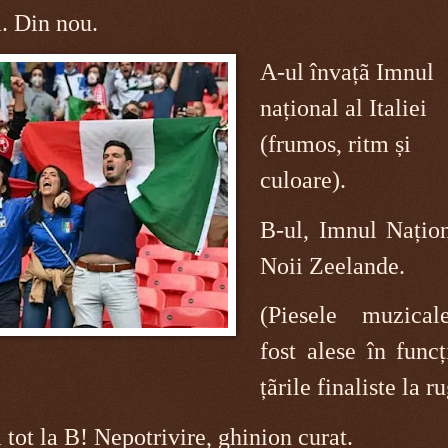
a. Din nou.
A-ul învațã Imnul
național al Italiei
(frumos, ritm și
culoare).
B-ul, Imnul Națion
Noii Zeelande.
(Piesele muzica
fost alese în func
țãrile finaliste la r
tot la B! Nepotrivire, ghinion curat.