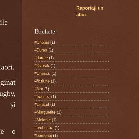
Raportați un
abuz
ile
Etichete
#Chopin
(1)
i
#Duras
(1)
#durere
(1)
aori.
#Dvorak
(1)
#Enescu
(1)
inat
#ficțiune
(1)
#film
(1)
ugby,
#francez
(1)
t și
#Liliacul
(1)
#Marguerite
(1)
#Melanie
(1)
#orchestra
(1)
ste o
#personaj
(1)