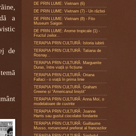
DE PRIN LUME: Vietnam (6)
ine,
DE PRIN LUME: Vietnam (7) - Un război
ndã a
DE PRIN LUME: Vietnam (8) - Fito
Museum Saigon
vistic
DE PRIN LUME: Arome tropicale (1) -
Fructul zeilor...
TERAPIA PRIN CULTURĂ: Istoria iubirii
ej de
TERAPIA PRIN CULTURĂ: Tatiana de
Rosnay...
TERAPIA PRIN CULTURĂ: Marguerite
Duras, între viață și ficțiune
o temã
TERAPIA PRIN CULTURĂ: Oriana
Fallaci - o viață în prima linie
TERAPIA PRIN CULTURĂ: Graham
Greene și “Americanul liniștit”
ãmânt
TERAPIA PRIN CULTURĂ: Anna Moï, o
modelatoare de cuvinte
TERAPIA PRIN CULTURĂ: Joanne
Harris sau gustul ciocolatei fondante
TERAPIA PRIN CULTURÃ: Guillaume
Musso, romancierul preferat al francezilor
TERAPIA PRIN CULTURÃ: Simbolul