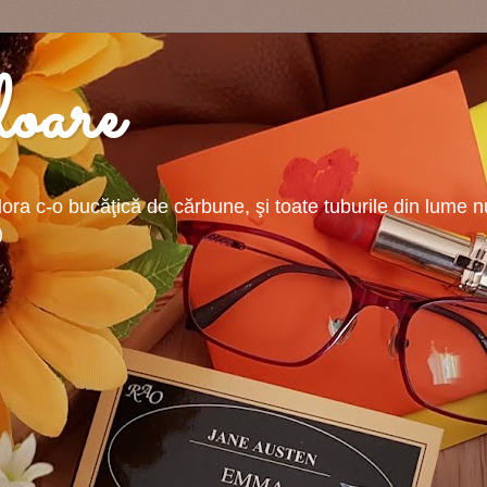
oare
ra c-o bucăţică de cărbune, şi toate tuburile din lume nu-
)