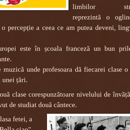
limbilor strã
reprezintã o ogli
 o percepție a ceea ce am putea deveni, l
ing
ropei este în școala francezã un bun pril
ante.
de muzicã unde p
rofesoara dã fiecarei clase 
 unei țãri.
douã clase corespunzãtoare nivelului de învãț
avut de studiat douã cântece.
lasa fetei, a
Bella ciao",