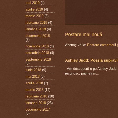
mai 2019
(4)
aprilie 2019
(4)
martie 2019
(5)
februarie 2019
(4)
ianuarie 2019
(4)
Postare mai nouă
decembrie 2018
(5)
Abonați-vă la:
Postare comentarii 
noiembrie 2018
(4)
octombrie 2018
(4)
septembrie 2018
Ashley Judd: Poezia supravie
(5)
Am descoperit-o pe Ashley Judd răt
iunie 2018
(9)
recunosc, privirea m...
mai 2018
(8)
aprilie 2018
(7)
martie 2018
(14)
februarie 2018
(18)
ianuarie 2018
(23)
decembrie 2017
(3)