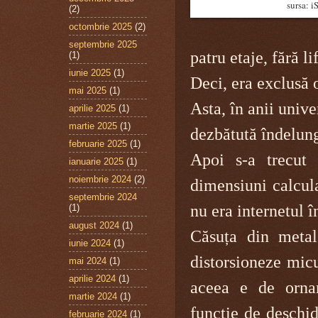
sursa: 
(2)
octombrie 2025
(2)
septembrie 2025
patru etaje, fără li
(1)
iunie 2025
(1)
Deci, era exclusă o
mai 2025
(1)
Asta, în anii unive
aprilie 2025
(1)
martie 2025
(1)
dezbătută îndelun
februarie 2025
(1)
Apoi s-a trecut
ianuarie 2025
(1)
noiembrie 2024
(2)
dimensiuni calcul
septembrie 2024
nu era internetul î
(1)
august 2024
(1)
Căsuța din metal
iunie 2024
(1)
distorsioneze micu
mai 2024
(1)
aprilie 2024
(1)
aceea e de ornam
martie 2024
(1)
funcție de deschid
februarie 2024
(1)