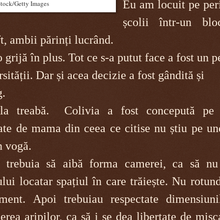
Eu am locuit pe per
iStock/Getty Images
școlii într-un bl
ft, ambii părinți lucrând.
 grijă în plus.
Tot ce s-a putut face a fost un p
rsității. Dar și acea decizie a fost gândită și
g.
 la treabă. Colivia a fost concepută pe 
ate de mama din ceea ce citise nu știu pe un
n vogă.
 trebuia să aibă forma camerei, ca să nu
lui locatar spațiul în care trăiește. Nu rotun
ent. Apoi trebuiau respectate dimensiuni
erea aripilor, ca să i se dea libertate de mișc