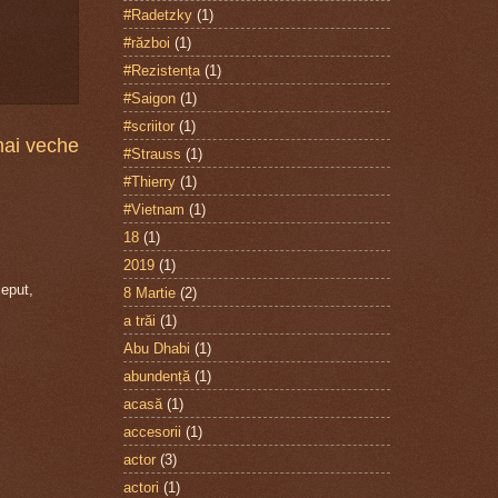
#Radetzky
(1)
#război
(1)
#Rezistența
(1)
#Saigon
(1)
#scriitor
(1)
mai veche
#Strauss
(1)
#Thierry
(1)
#Vietnam
(1)
18
(1)
2019
(1)
ceput,
8 Martie
(2)
a trăi
(1)
Abu Dhabi
(1)
abundență
(1)
acasă
(1)
accesorii
(1)
actor
(3)
actori
(1)