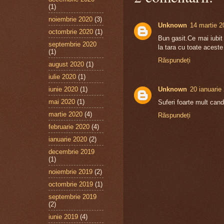
(1)
noiembrie 2020
(3)
Unknown
14 martie 2
octombrie 2020
(1)
Bun gasit.Ce mai iubit 
septembrie 2020
la tara cu toate aceste
(1)
Răspundeți
august 2020
(1)
iulie 2020
(1)
iunie 2020
(1)
Unknown
20 ianuarie
mai 2020
(1)
Suferi foarte mult cand 
martie 2020
(4)
Răspundeți
februarie 2020
(4)
ianuarie 2020
(2)
decembrie 2019
(1)
noiembrie 2019
(2)
octombrie 2019
(1)
septembrie 2019
(2)
iunie 2019
(4)