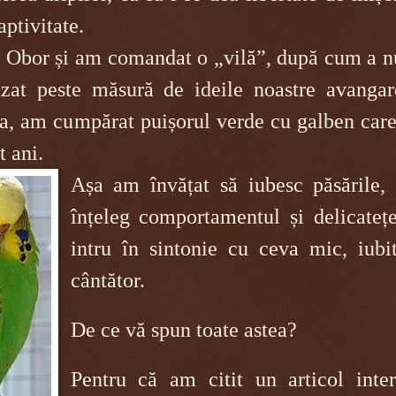
aptivitate.
 Obor și am comandat o „vilă”, după cum a n
zat peste măsură de ideile noastre avangard
ta, am cumpărat puișorul verde cu galben care
 ani.
Așa am învățat să iubesc păsările, 
înțeleg comportamentul și delicatețe
intru în sintonie cu ceva mic, iubit
cântător.
De ce vă spun toate astea?
Pentru că am citit un articol inter