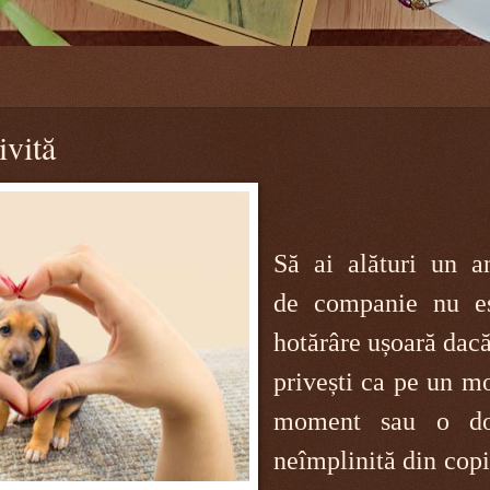
vită
Să ai alături un a
de companie nu e
hotărâre ușoară dac
privești ca pe un m
moment sau o do
neîmplinită din copi