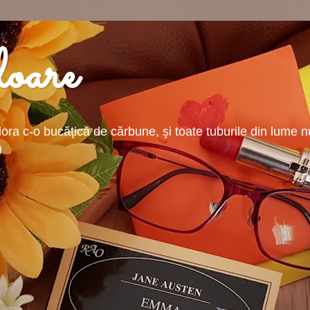
oare
ra c-o bucăţică de cărbune, şi toate tuburile din lume nu-
)