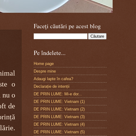
Faceți căutări pe acest blog
Pe îndelete...
Home page
Despre mine
nimal
Adaugi lapte în cafea?
ste o
Declarație de intenții
ă nu o
DE PRIN LUME: Mi-e dor...
DE PRIN LUME: Vietnam (1)
oft de
DE PRIN LUME: Vietnam (2)
rință
DE PRIN LUME: Vietnam (3)
DE PRIN LUME: Vietnam (4)
lărie.
DE PRIN LUME: Vietnam (5)