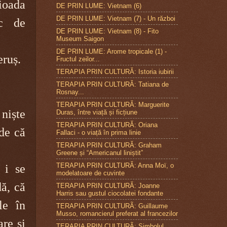
ioada
DE PRIN LUME: Vietnam (6)
DE PRIN LUME: Vietnam (7) - Un război
oc de
DE PRIN LUME: Vietnam (8) - Fito
Museum Saigon
DE PRIN LUME: Arome tropicale (1) -
eruș.
Fructul zeilor...
TERAPIA PRIN CULTURĂ: Istoria iubirii
TERAPIA PRIN CULTURĂ: Tatiana de
Rosnay...
TERAPIA PRIN CULTURĂ: Marguerite
niște
Duras, între viață și ficțiune
TERAPIA PRIN CULTURĂ: Oriana
de că
Fallaci - o viață în prima linie
TERAPIA PRIN CULTURĂ: Graham
Greene și “Americanul liniștit”
TERAPIA PRIN CULTURĂ: Anna Moï, o
 i se
modelatoare de cuvinte
dă, că
TERAPIA PRIN CULTURĂ: Joanne
Harris sau gustul ciocolatei fondante
le în
TERAPIA PRIN CULTURÃ: Guillaume
Musso, romancierul preferat al francezilor
are și
TERAPIA PRIN CULTURÃ: Simbolul