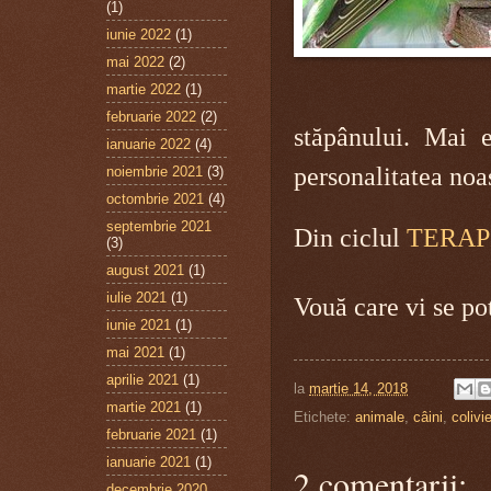
(1)
iunie 2022
(1)
mai 2022
(2)
martie 2022
(1)
februarie 2022
(2)
stăpânului. Mai 
ianuarie 2022
(4)
personalitatea noa
noiembrie 2021
(3)
octombrie 2021
(4)
septembrie 2021
Din ciclul
TERAPI
(3)
august 2021
(1)
iulie 2021
(1)
Vouă care vi se po
iunie 2021
(1)
mai 2021
(1)
aprilie 2021
(1)
la
martie 14, 2018
martie 2021
(1)
Etichete:
animale
,
câini
,
colivi
februarie 2021
(1)
ianuarie 2021
(1)
2 comentarii:
decembrie 2020