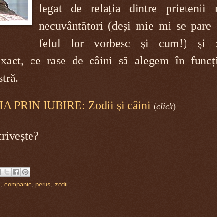
legat de relația dintre prietenii n
necuvântători (deși mie mi se pare 
felul lor vorbesc și cum!) și 
exact, ce rase de câini să alegem în funcț
stră.
A PRIN IUBIRE: Zodii și câini
(
click
)
trivește?
e
,
companie
,
peruș
,
zodii