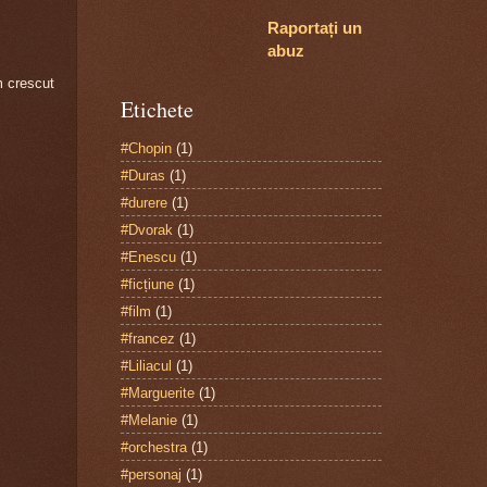
Raportați un
abuz
m crescut
Etichete
#Chopin
(1)
#Duras
(1)
#durere
(1)
#Dvorak
(1)
#Enescu
(1)
#ficțiune
(1)
#film
(1)
#francez
(1)
#Liliacul
(1)
#Marguerite
(1)
#Melanie
(1)
#orchestra
(1)
#personaj
(1)