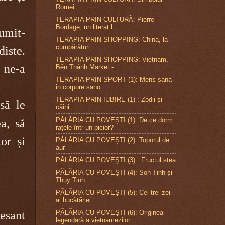
Romei
TERAPIA PRIN CULTURÃ: Pierre
Bordage, un literat l...
umit-
TERAPIA PRIN SHOPPING: China, la
cumpărături
iste.
TERAPIA PRIN SHOPPING: Vietnam,
 ne-a
Bến Thành Market -...
TERAPIA PRIN SPORT (1): Mens sana
in corpore sano
TERAPIA PRIN IUBIRE (1) : Zodii și
să le
câini
PĂLĂRIA CU POVEȘTI (1): De ce dorm
a, să
rațele într-un picior?
or și
PĂLĂRIA CU POVEȘTI (2): Toporul de
aur
PĂLĂRIA CU POVEȘTI (3) : Fructul stea
PĂLĂRIA CU POVEȘTI (4): Son Tinh și
Thuy Tinh
PÃLÃRIA CU POVEȘTI (5): Cei trei zei
ai bucãtãriei...
PÃLÃRIA CU POVEȘTI (6): Originea
esant
legendarã a vietnamezilor