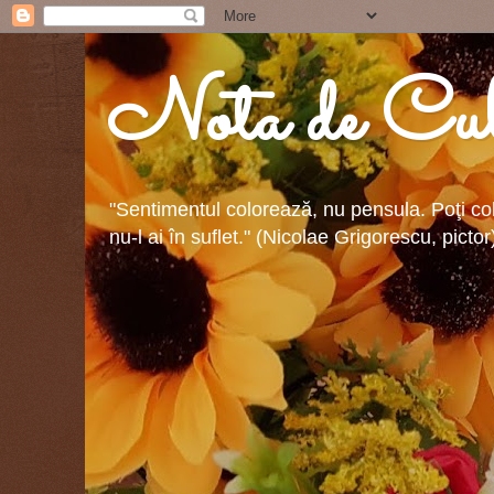
Nota de Cul
"Sentimentul colorează, nu pensula. Poţi colo
nu-l ai în suflet." (Nicolae Grigorescu, pictor