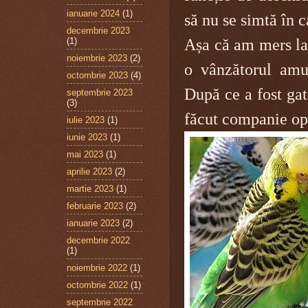
ianuarie 2024
(1)
să nu se simtă în c
decembrie 2023
(1)
Așa că am mers la
noiembrie 2023
(2)
o vânzătorul amu
octombrie 2023
(4)
După ce a fost ga
septembrie 2023
(3)
făcut companie opt
iulie 2023
(1)
iunie 2023
(1)
mai 2023
(1)
aprilie 2023
(2)
martie 2023
(1)
februarie 2023
(2)
ianuarie 2023
(2)
decembrie 2022
(1)
noiembrie 2022
(1)
octombrie 2022
(1)
septembrie 2022