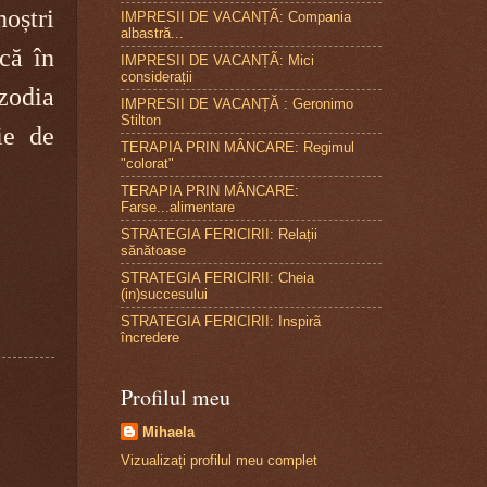
oștri
IMPRESII DE VACANȚÃ: Compania
albastră...
că în
IMPRESII DE VACANȚÃ: Mici
considerații
zodia
IMPRESII DE VACANȚĂ : Geronimo
Stilton
ie de
TERAPIA PRIN MÂNCARE: Regimul
"colorat"
TERAPIA PRIN MÂNCARE:
Farse...alimentare
STRATEGIA FERICIRII: Relații
sănătoase
STRATEGIA FERICIRII: Cheia
(in)succesului
STRATEGIA FERICIRII: Inspirã
încredere
Profilul meu
Mihaela
Vizualizați profilul meu complet