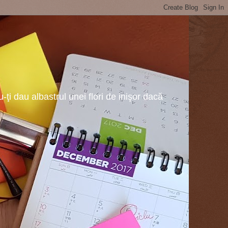
ţi dau albastrul unei flori de inişor dacă